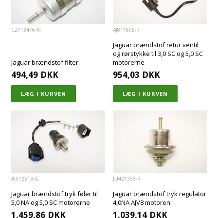
C2P13476-M
AJ811695-R
Jaguar brændstof retur ventil
og rørstykke til 3,0 SC og 5,0 SC
Jaguar brændstof filter
motorerne
494,49
DKK
954,03
DKK
AJ812513-G
JLM21358-R
Jaguar brændstof tryk føler til
Jaguar brændstof tryk regulator
5,0 NA og 5,0 SC motorerne
4,0NA AJV8 motoren
1.459,86
DKK
1.039,14
DKK