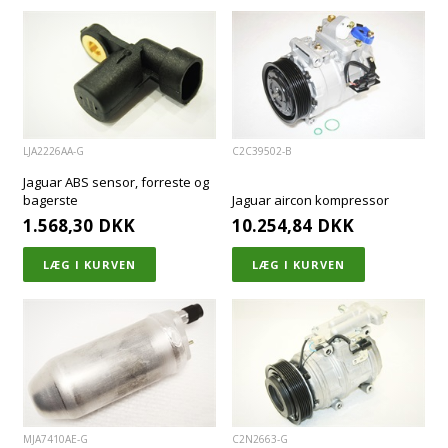
LJA2226AA-G
C2C39502-B
Jaguar ABS sensor, forreste og
bagerste
Jaguar aircon kompressor
1.568,30
DKK
10.254,84
DKK
MJA7410AE-G
C2N2663-G