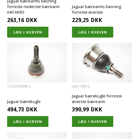
Jaguar bærearms bøsning
forreste nederste bærearm
Jaguar bærearms bøsning
inkl XKRS
forreste øverste
263,16
DKK
229,25
DKK
C2C395089BJ-G
JLM21380-G
Jaguar bærekugle forreste
Jaguar bærekugle
øverste bærearm
494,73
DKK
390,99
DKK