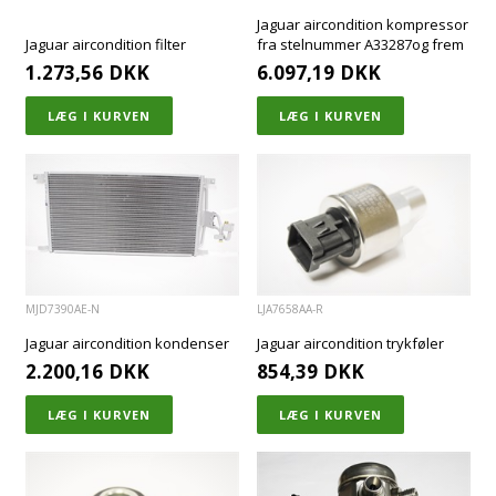
Jaguar aircondition kompressor
Jaguar aircondition filter
fra stelnummer A33287og frem
1.273,56
DKK
6.097,19
DKK
MJD7390AE-N
LJA7658AA-R
Jaguar aircondition kondenser
Jaguar aircondition trykføler
2.200,16
DKK
854,39
DKK