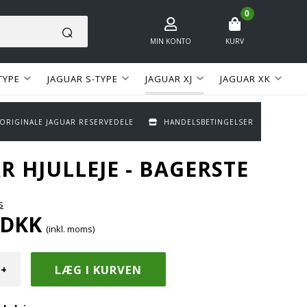
0
MIN KONTO
KURV
TYPE
JAGUAR S-TYPE
JAGUAR XJ
JAGUAR XK
 ORIGINALE JAGUAR RESERVEDELE
HANDELSBETINGELSER
R HJULLEJE - BAGERSTE
s
DKK
(inkl. moms)
+