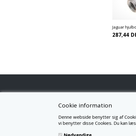
Jaguar hjulbo
287,44
D
K
INFORMATION
Cookie information
JA
FORSIDE
Denne webside benytter sig af Cookie
N
FORTRYDELSESRET
8
vi benytter disse Cookies. Du kan læ
W
PROFIL
I
HANDELSBETINGELSER
TL
Nødvendige