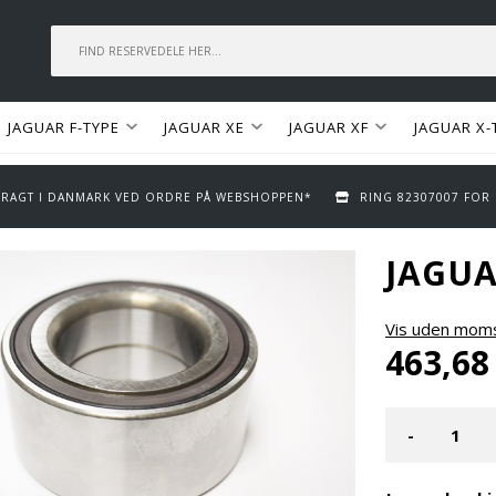
JAGUAR F-TYPE
JAGUAR XE
JAGUAR XF
JAGUAR X-
 FRAGT I DANMARK VED ORDRE PÅ WEBSHOPPEN*
RING 82307007 FOR
JAGUA
Vis uden mom
463,68
-