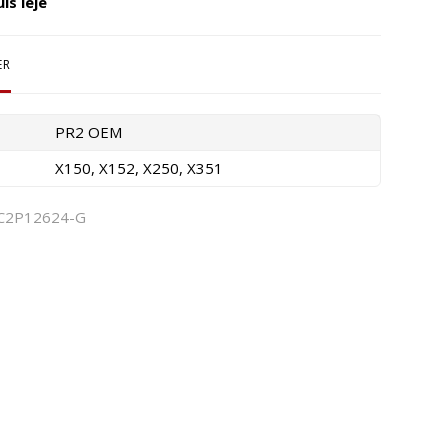
ls leje
ER
PR2 OEM
X150, X152, X250, X351
C2P12624-G