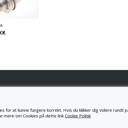
lt
KK
ONTAKT OS
GPARTS.DK - LR PARTS DENMARK APS
s for at kunne fungere korrekt. Hvis du klikker dig videre rundt 
ØRSKOVVEJ 1A
660 SKANDERBORG
se mere om Cookies på dette link
Cookie Politik
WW.JAGPARTS.DK
NFO@JAGPARTS.DK
F.
82307007