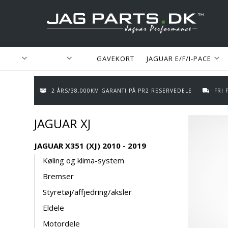
GAVEKORT
JAGUAR E/F/I-PACE
2 ÅRS/38.000KM GARANTI PÅ PR2 RESERVEDELE
FRI
JAGUAR XJ
JAGUAR X351 (XJ) 2010 - 2019
Køling og klima-system
Bremser
Styretøj/affjedring/aksler
Eldele
Motordele