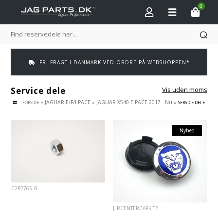
0
FRI FRAGT I DANMARK VED ORDRE PÅ WEBSHOPPEN*
Service dele
Vis uden moms
»
JAGUAR E/F/I-PACE
»
JAGUAR X540 E-PACE 2017 - Nu
»
FORSIDE
SERVICE DELE
Nyhed
C2P2765-G
JLRCENTERCAPKIT2