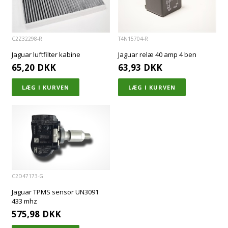
C2Z32298-R
T4N15704-R
Jaguar luftfilter kabine
Jaguar relæ 40 amp 4 ben
65,20
DKK
63,93
DKK
C2D47173-G
Jaguar TPMS sensor UN3091
433 mhz
575,98
DKK