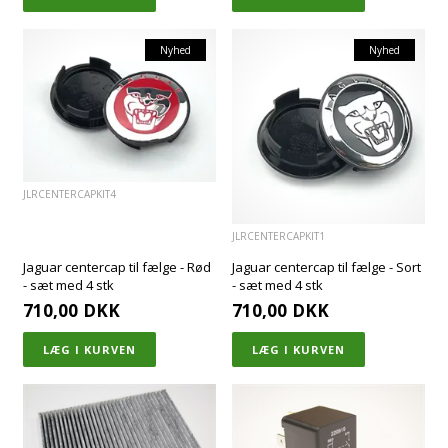
Nyhed
Nyhed
JLRCENTERCAPKIT4
JLRCENTERCAPKIT1
Jaguar centercap til fælge - Rød
Jaguar centercap til fælge - Sort
- sæt med 4 stk
- sæt med 4 stk
710,00
DKK
710,00
DKK