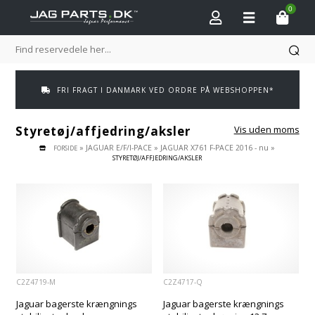
0
FRI FRAGT I DANMARK VED ORDRE PÅ WEBSHOPPEN*
Styretøj/affjedring/aksler
Vis uden moms
»
JAGUAR E/F/I-PACE
»
JAGUAR X761 F-PACE 2016 - nu
»
FORSIDE
STYRETØJ/AFFJEDRING/AKSLER
C2Z4719-M
C2Z4717-Q
Jaguar bagerste krængnings
Jaguar bagerste krængnings