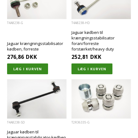
T4A8238-G
T4A8238-HD
Jaguar kødben til
krængningsstabilisator
Jaguar krængningsstabilisator
foran/forreste
kødben, forreste
forstærket/heavy duty
276,86
DKK
252,81
DKK
T4A8238-SD
T2R36335-G
Jaguar kødben til
krængningsstabilisator-kødben