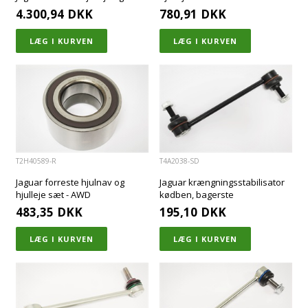
4.300,94
DKK
780,91
DKK
T2H40589-R
T4A2038-SD
Jaguar forreste hjulnav og
Jaguar krængningsstabilisator
hjulleje sæt - AWD
kødben, bagerste
483,35
DKK
195,10
DKK