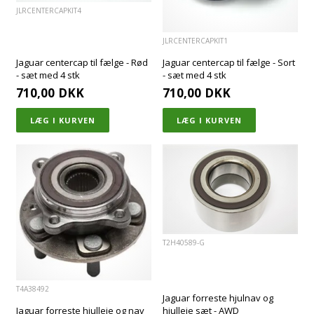
JLRCENTERCAPKIT4
JLRCENTERCAPKIT1
Jaguar centercap til fælge - Rød
Jaguar centercap til fælge - Sort
- sæt med 4 stk
- sæt med 4 stk
710,00
DKK
710,00
DKK
T2H40589-G
T4A38492
Jaguar forreste hjulnav og
Jaguar forreste hjulleje og nav
hjulleje sæt - AWD