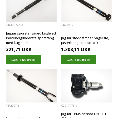
T4A12527-SD
T4A2011-B
Jaguar sporstang med kugleled
indvendig/Inderste sporstang
Jaguar støddæmper bagerste,
med kugleled
justerbar (3-knap) RWD
321,71
DKK
1.208,11
DKK
T4A1997-B
C2D47173-G
Jaguar TPMS sensor UN3091