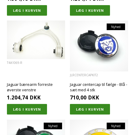
Nyhed
T4A1069-R
JLRCENTERCAPKIT2
Jaguar bærearm forreste
Jaguar centercap til fælge - Blå -
øverste venstre
sæt med 4 stk
1.204,74
DKK
710,00
DKK
Nyhed
Nyhed