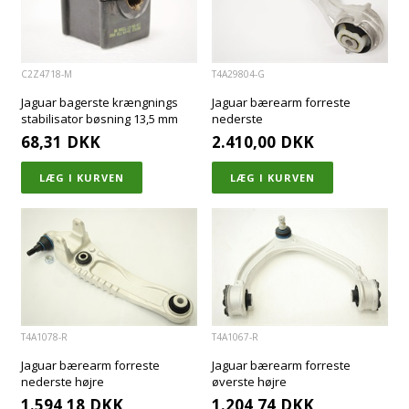
C2Z4718-M
T4A29804-G
Jaguar bagerste krængnings
Jaguar bærearm forreste
stabilisator bøsning 13,5 mm
nederste
68,31
DKK
2.410,00
DKK
T4A1078-R
T4A1067-R
Jaguar bærearm forreste
Jaguar bærearm forreste
nederste højre
øverste højre
1.594,18
DKK
1.204,74
DKK