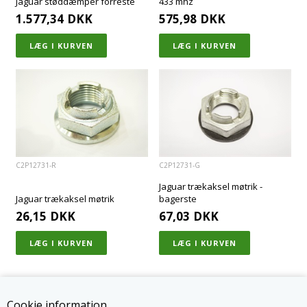
Jaguar støddæmper forreste
433 mhz
1.577,34
DKK
575,98
DKK
C2P12731-R
C2P12731-G
Jaguar trækaksel møtrik -
Jaguar trækaksel møtrik
bagerste
26,15
DKK
67,03
DKK
Cookie information