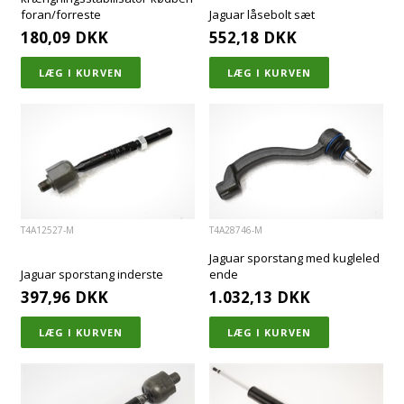
foran/forreste
Jaguar låsebolt sæt
180,09
DKK
552,18
DKK
T4A12527-M
T4A28746-M
Jaguar sporstang med kugleled
Jaguar sporstang inderste
ende
397,96
DKK
1.032,13
DKK