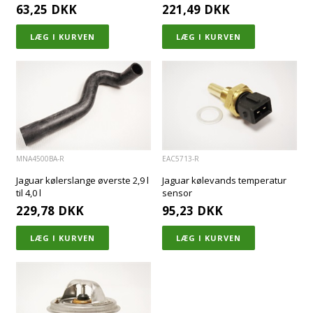
63,25
DKK
221,49
DKK
MNA4500BA-R
EAC5713-R
Jaguar kølerslange øverste 2,9 l
Jaguar kølevands temperatur
til 4,0 l
sensor
229,78
DKK
95,23
DKK