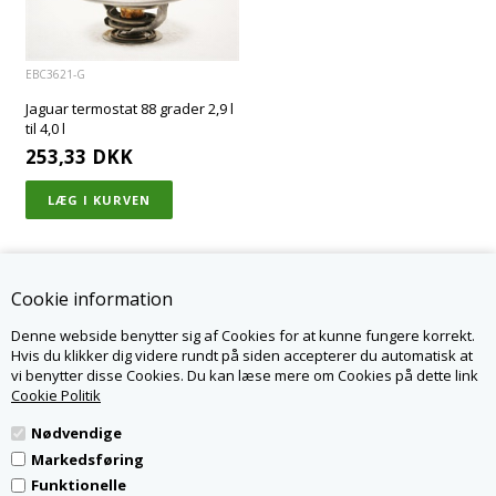
EBC3621-G
Jaguar termostat 88 grader 2,9 l
til 4,0 l
253,33
DKK
Cookie information
Denne webside benytter sig af Cookies for at kunne fungere korrekt.
KONTAKT OS
Hvis du klikker dig videre rundt på siden accepterer du automatisk at
vi benytter disse Cookies. Du kan læse mere om Cookies på dette link
JAGPARTS.DK - LR PARTS DENMARK APS
NØRSKOVVEJ 1A
Cookie Politik
8660 SKANDERBORG
WWW.JAGPARTS.DK
Nødvendige
INFO@JAGPARTS.DK
TLF.
82307007
Markedsføring
CVR 31476739
Funktionelle