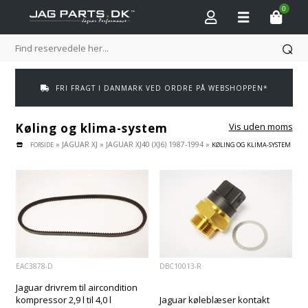
0
FRI FRAGT I DANMARK VED ORDRE PÅ WEBSHOPPEN*
Køling og klima-system
Vis uden moms
»
JAGUAR XJ
»
JAGUAR XJ40 (XJ6) 1987-1994
»
FORSIDE
KØLING OG KLIMA-SYSTEM
EAC3878-D
DBC10013-R
Jaguar drivrem til aircondition
kompressor 2,9 l til 4,0 l
Jaguar køleblæser kontakt