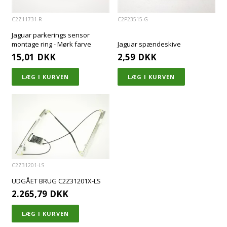
C2Z11731-R
C2P23515-G
Jaguar parkerings sensor
montage ring - Mørk farve
Jaguar spændeskive
15,01
DKK
2,59
DKK
C2Z31201-LS
UDGÅET BRUG C2Z31201X-LS
2.265,79
DKK