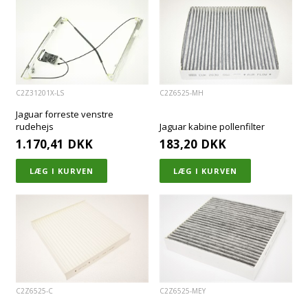
C2Z31201X-LS
C2Z6525-MH
Jaguar forreste venstre
rudehejs
Jaguar kabine pollenfilter
1.170,41
DKK
183,20
DKK
C2Z6525-C
C2Z6525-MEY