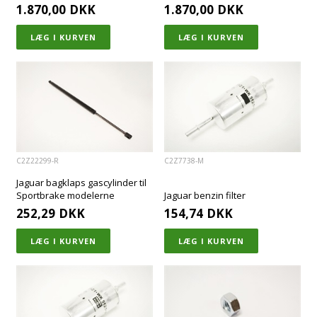
1.870,00
DKK
1.870,00
DKK
C2Z22299-R
C2Z7738-M
Jaguar bagklaps gascylinder til
Sportbrake modelerne
Jaguar benzin filter
252,29
DKK
154,74
DKK