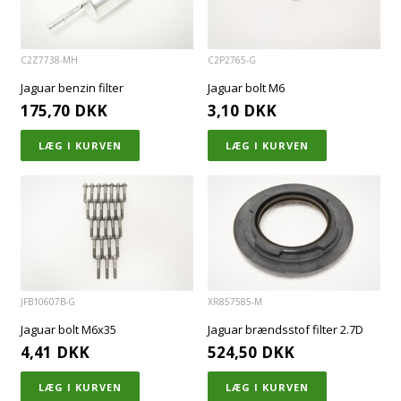
C2Z7738-MH
C2P2765-G
Jaguar benzin filter
Jaguar bolt M6
175,70
DKK
3,10
DKK
JFB10607B-G
XR857585-M
Jaguar bolt M6x35
Jaguar brændsstof filter 2.7D
4,41
DKK
524,50
DKK