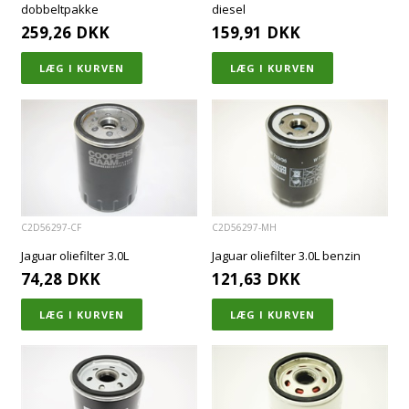
dobbeltpakke
diesel
259,26
DKK
159,91
DKK
C2D56297-CF
C2D56297-MH
Jaguar oliefilter 3.0L
Jaguar oliefilter 3.0L benzin
74,28
DKK
121,63
DKK