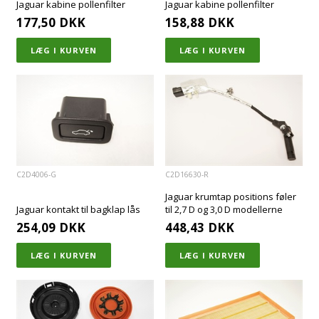
Jaguar kabine pollenfilter
Jaguar kabine pollenfilter
177,50
DKK
158,88
DKK
C2D4006-G
C2D16630-R
Jaguar krumtap positions føler
Jaguar kontakt til bagklap lås
til 2,7 D og 3,0 D modellerne
254,09
DKK
448,43
DKK