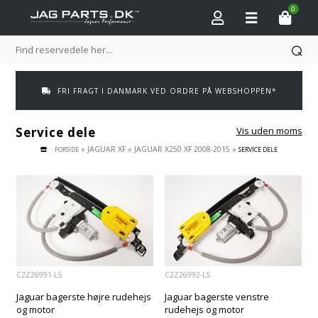
0
FRI FRAGT I DANMARK VED ORDRE PÅ WEBSHOPPEN*
Service dele
Vis uden moms
»
JAGUAR XF
»
JAGUAR X250 XF 2008-2015
»
FORSIDE
SERVICE DELE
C2Z26991-LS
C2Z26992-LS
Jaguar bagerste højre rudehejs
Jaguar bagerste venstre
og motor
rudehejs og motor