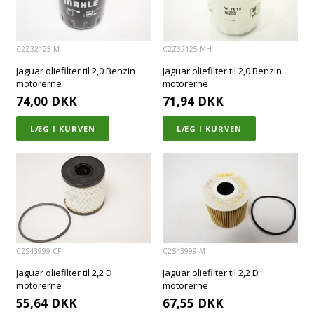
C2Z32125-M
C2Z32125-MH
Jaguar oliefilter til 2,0 Benzin
Jaguar oliefilter til 2,0 Benzin
motorerne
motorerne
74,00
DKK
71,94
DKK
C2S43999-CF
C2S43999-M
Jaguar oliefilter til 2,2 D
Jaguar oliefilter til 2,2 D
motorerne
motorerne
55,64
DKK
67,55
DKK