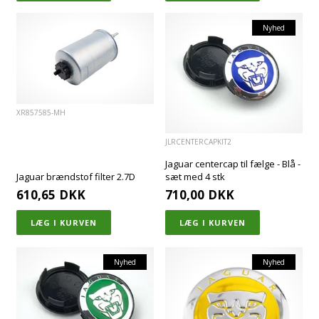
Nyhed
XR857585-MH
JLRCENTERCAPKIT2
Jaguar centercap til fælge - Blå -
Jaguar brændstof filter 2.7D
sæt med 4 stk
610,65
DKK
710,00
DKK
Nyhed
Nyhed