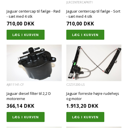
JLRCENTERCAPKIT1
Jaguar centercap til fælge - Rød
Jaguar centercap til fælge - Sort
- sæt med 4 stk
- sæt med 4 stk
710,00
DKK
710,00
DKK
AJ811141-CF
C2Z31200-LS
Jaguar diesel filter til 2,2 D
Jaguar forreste højre rudehejs
motorerne
og motor
366,14
DKK
1.913,20
DKK