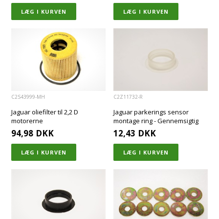
C2S43999-MH
C2Z11732-R
Jaguar oliefilter til 2,2 D
Jaguar parkerings sensor
motorerne
montage ring - Gennemsigtig
94,98
DKK
12,43
DKK