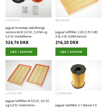
C2D60163-R
AJ82766-MH
Jaguar krumtap udluftnings
service kit til 3,0 SC, 5,0 NA og
Jaguar luftfilter 2.2D 2.7D 3.0D
5,0 SC modellerne
2.0L 3.0L 4.2NA benzin
324,74
DKK
216,20
DKK
C2Z15037-MH
C2S29685-MH
Jaguar luftfilter til 3,0 SC, 4,2 SC
og 5,0 SC motorerne -
Jaguar oliefilter 2.7 diesel 3.0