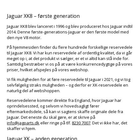
Jaguar XK8 – første generation
Jaguar XK8 blev lanceret i 1996 og blev produceret hos Jaguar indtil
2014. Denne første-generations-Jaguar er den første model med
den nye V8 motor.
På hjemmesiden finder du flere hundrede forskellige reservedele
til Jaguar XK8. Vi har kun reservedele af ordentlig kvalitet, da vi går
meget op i, at det produkt vi sælger, er et vi altid kan stå inde for.
Samtidig bestræber vi os på at være konkurrencedygtige på vores
priser, hvilket afspejles på vores webshop.
Vi fik muligheden for at føre reservedele til Jaguar i 2021, og vi tog
selvfølgelig straks muligheden – og derfor er XK-reservedele en
naturlig del af webshoppen.
Reservedelene kommer direkte fra England, hvor Jaguar har
oprindelsessted, og selvom vi hovedsagligt fører
eftermarkedsdele, så kan vi sagtens skaffe originale dele fra
Jaguar. Det eneste du skal gøre, er at skrive på
info@jagparts.dk
eller ringe på tlf.
8230 7007
. Det vi ikke har, det
skaffer vi hjem.
Jaguar XK – anden generation