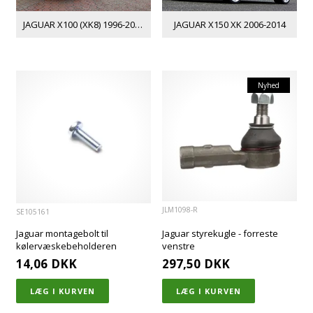
JAGUAR X100 (XK8) 1996-2002
JAGUAR X150 XK 2006-2014
Nyhed
JLM1098-R
SE105161
Jaguar montagebolt til
Jaguar styrekugle - forreste
kølervæskebeholderen
venstre
14,06
DKK
297,50
DKK