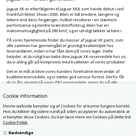
Jaguar XK er efterfølgeren til Jaguar XK8, som havde debut i ved
Frankfurt Motor Show i 2005. Bilen er lidt bredere, længere og
lettere end dens forgænger, hvilket resulterer i en stærkere
performance og mindre brændstofforbrug. Bilen har en
maksimumsagtighed på 280 km/t, og er utroligt lækker at køre i.
På vores hjemmeside finder du masser af Jaguar XK parts, som
alle sammen har gennemgået et grundigt kvalitetstjek hos
leverandøren, inden vi har fået dem på vores lager. Dette
betyder, at du roligt kan købe dine Jaguar XK-reservedele hos os,
da vi aldrig går på kompromis med kvaliteten af vores produkter.
Det er et mål at blive vores kunders foretrukne leverandør af
kvalitetsreservedele, og vi sætter god service forrest. Derfor får
du to års garanti på vores PR2-reservedele, mens du på alle
andre reservedele får et års garanti.
Cookie information
Denne webside benytter sig af Cookies for at kunne fungere korrekt.
KONTAKT OS
Hvis du klikker dig videre rundt på siden accepterer du automatisk at
vi benytter disse Cookies. Du kan læse mere om Cookies på dette link
JAGPARTS.DK - LR PARTS DENMARK APS
NØRSKOVVEJ 1A
Cookie Politik
8660 SKANDERBORG
WWW.JAGPARTS.DK
Nødvendige
INFO@JAGPARTS.DK