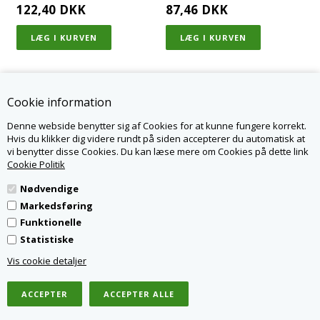
122,40
DKK
87,46
DKK
Cookie information
Denne webside benytter sig af Cookies for at kunne fungere korrekt.
KONTAKT OS
Hvis du klikker dig videre rundt på siden accepterer du automatisk at
JAGPARTS.DK - LR PARTS DENMARK APS
vi benytter disse Cookies. Du kan læse mere om Cookies på dette link
NØRSKOVVEJ 1A
Cookie Politik
8660 SKANDERBORG
WWW.JAGPARTS.DK
Nødvendige
INFO@JAGPARTS.DK
TLF.
82307007
Markedsføring
CVR 31476739
Funktionelle
ÅBNINGSTIDER: MAN-TORS 8.00-15.00, FRE. 08.00-13.00
Statistiske
VI SVARER E-MAILS HURTIGST MULIGT,
OG ALTID INDEN 2 DAGE
Vis cookie detaljer