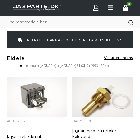
0
FRI FRAGT I DANMARK VED ORDRE PÅ WEBSHOPPEN*
Eldele
Vis uden moms
»
JAGUAR XJ
»
JAGUAR XJ81 (XJ12) 1993-1994
»
FORSIDE
ELDELE
AGU1070-G
DAC2583-INT
Jaguar temperaturføler
Jaguar relæ, brunt
kølevand