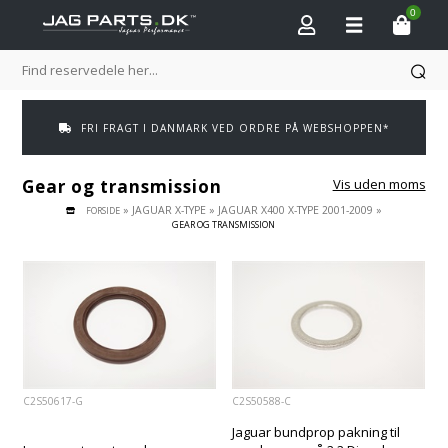
0
FRI FRAGT I DANMARK VED ORDRE PÅ WEBSHOPPEN*
Gear og transmission
Vis uden moms
»
JAGUAR X-TYPE
»
JAGUAR X400 X-TYPE 2001-2009
»
FORSIDE
GEAR OG TRANSMISSION
C2S50617-G
C2S50588-C
Jaguar bundprop pakning til