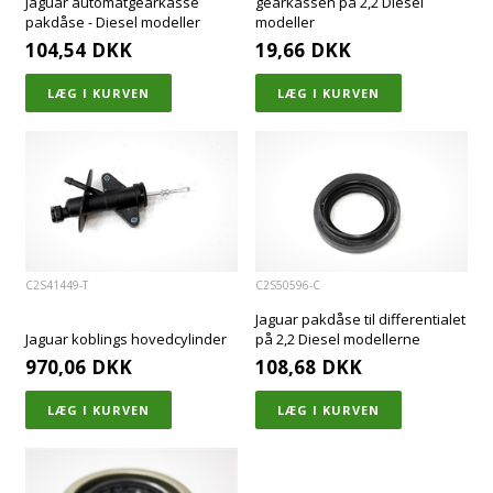
Jaguar automatgearkasse
gearkassen på 2,2 Diesel
pakdåse - Diesel modeller
modeller
104,54
DKK
19,66
DKK
C2S41449-T
C2S50596-C
Jaguar pakdåse til differentialet
Jaguar koblings hovedcylinder
på 2,2 Diesel modellerne
970,06
DKK
108,68
DKK