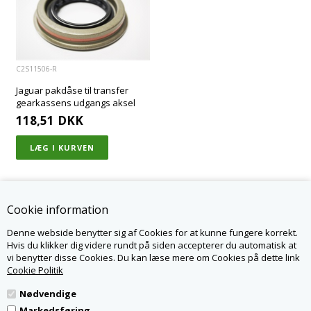
C2S11506-R
Jaguar pakdåse til transfer
gearkassens udgangs aksel
118,51
DKK
Cookie information
Denne webside benytter sig af Cookies for at kunne fungere korrekt.
KONTAKT OS
Hvis du klikker dig videre rundt på siden accepterer du automatisk at
vi benytter disse Cookies. Du kan læse mere om Cookies på dette link
JAGPARTS.DK - LR PARTS DENMARK APS
NØRSKOVVEJ 1A
Cookie Politik
8660 SKANDERBORG
WWW.JAGPARTS.DK
Nødvendige
INFO@JAGPARTS.DK
TLF.
82307007
Markedsføring