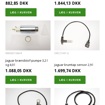
882,85
DKK
1.844,13
DKK
NMD6013AA-R
DBC21441-G
Jaguar brændstof-pumpe 3,2 l
og 4,0 l
Jaguar krumtap sensor 2,9 l
1.088,05
DKK
1.699,74
DKK