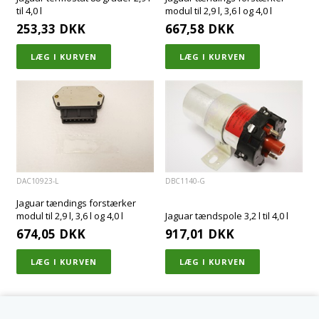
til 4,0 l
modul til 2,9 l, 3,6 l og 4,0 l
253,33
DKK
667,58
DKK
DAC10923-L
DBC1140-G
Jaguar tændings forstærker
modul til 2,9 l, 3,6 l og 4,0 l
Jaguar tændspole 3,2 l til 4,0 l
674,05
DKK
917,01
DKK