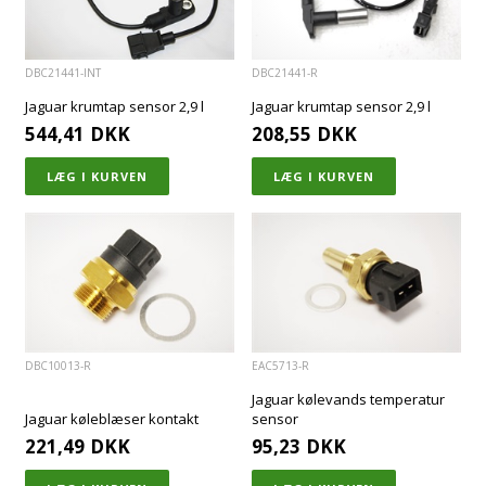
DBC21441-INT
DBC21441-R
Jaguar krumtap sensor 2,9 l
Jaguar krumtap sensor 2,9 l
544,41
DKK
208,55
DKK
DBC10013-R
EAC5713-R
Jaguar kølevands temperatur
Jaguar køleblæser kontakt
sensor
221,49
DKK
95,23
DKK