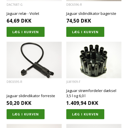
DAC7687-G
DBC6596-R
Jaguar relæ - Violet
Jaguar slidindikator bagerste
64,69
DKK
74,50
DKK
DBC6595-R
JLM1909-F
Jaguar strømfordeler dæksel
Jaguar slidindikator forreste
3,5 l og 6,0 l
50,20
DKK
1.409,94
DKK