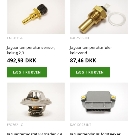
EAC9811-G
DAC2583-INT
Jaguar temperatur sensor,
Jaguar temperaturføler
køling 2,9 l
kølevand
492,93
DKK
87,46
DKK
EBC3621-G
DAC10923-INT
Jaguar termostat 88 grader 2,9 l
Jaguar tændings forstærker