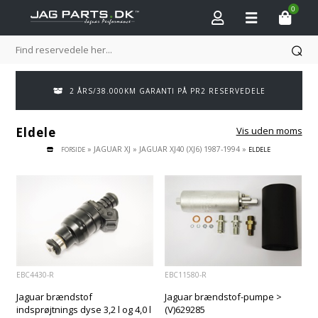
0
2 ÅRS/38.000KM GARANTI PÅ PR2 RESERVEDELE
Eldele
Vis uden moms
»
JAGUAR XJ
»
JAGUAR XJ40 (XJ6) 1987-1994
»
FORSIDE
ELDELE
EBC4430-R
EBC11580-R
Jaguar brændstof
Jaguar brændstof-pumpe >
indsprøjtnings dyse 3,2 l og 4,0 l
(V)629285