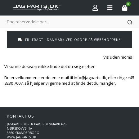
0
FRI FRAGT I DANMARK VED ORDRE PÅ WEBSHOPPEN*
Vis uden moms
Vi kunne desværre ikke finde det du søgte efter.
Du er velkommen sende en e-mail til info@jagparts.dk, eller ringe +45
8230 7007, så hjælper vi gerne med at finde det du mangler.
KONTAKT OS
JAGPARTS.DK - LR PARTS DENMARK APS
NØRSKOVVEJ 1A
8660 SKANDERBORG
WWW.JAGPARTS.DK