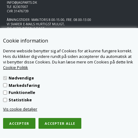
INFO@JAGPARTS.DK
TLF.
82307007
CVR 31476739
ÅBNINGSTIDER: MAN-TORS 8.00-15.00, FRE. 08.00-13.00
VI SVARER E-MAILS HURTIGST MULIGT,
OG ALTID INDEN 2 DAGE
Cookie information
Denne webside benytter sig af Cookies for at kunne fungere korrekt.
Hvis du klikker dig videre rundt på siden accepterer du automatisk at
vi benytter disse Cookies. Du kan læse mere om Cookies på dette link
Cookie Politik
Nødvendige
Markedsføring
Funktionelle
Statistiske
Vis cookie detaljer