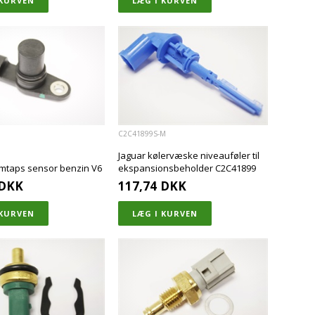
C2C41899S-M
Jaguar kølervæske niveauføler til
umtaps sensor benzin V6
ekspansionsbeholder C2C41899
DKK
117,74
DKK