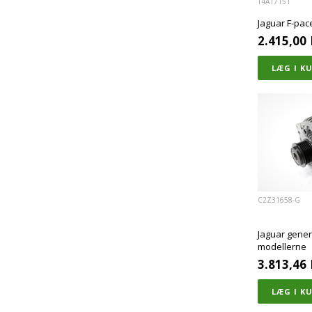
T4A17151
Jaguar F-pac
2.415,00
C2Z31658-G
Jaguar genera
modellerne
3.813,46