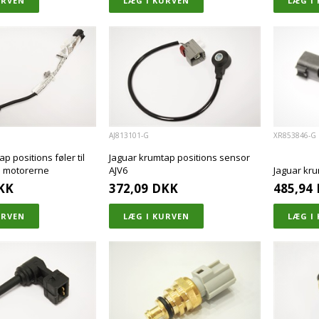
AJ813101-G
XR853846-G
p positions føler til
Jaguar krumtap positions sensor
 D motorerne
AJV6
Jaguar kr
KK
372,09
DKK
485,94