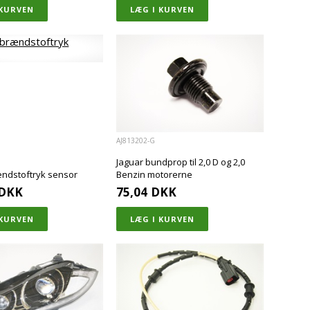
AJ813202-G
Jaguar bundprop til 2,0 D og 2,0
ændstoftryk sensor
Benzin motorerne
DKK
75,04
DKK