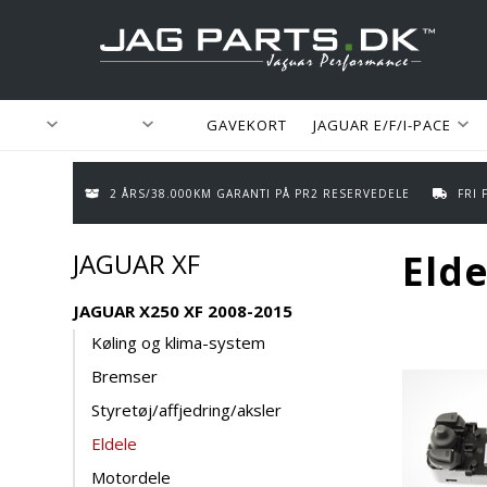
GAVEKORT
JAGUAR E/F/I-PACE
2 ÅRS/38.000KM GARANTI PÅ PR2 RESERVEDELE
FRI
JAGUAR XF
Elde
JAGUAR X250 XF 2008-2015
Køling og klima-system
Bremser
Styretøj/affjedring/aksler
Eldele
Motordele