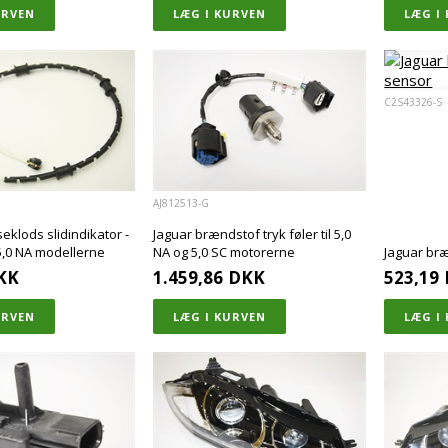
C2S43326-S
AJ812513-G
eklods slidindikator -
Jaguar brændstof tryk føler til 5,0
l 5,0 NA modellerne
NA og 5,0 SC motorerne
Jaguar br
KK
1.459,86
DKK
523,19