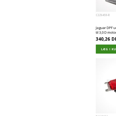
C2Z6459-R
Jaguar DPF u
til 3,0 D mot
340,26
D