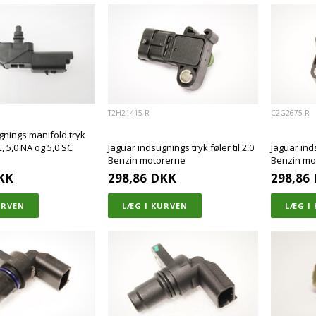
T2H21415-R
C2G2675-R
gnings manifold tryk
SC, 5,0 NA og 5,0 SC
Jaguar indsugnings tryk føler til 2,0
Jaguar inds
Benzin motorerne
Benzin mo
KK
298,86
DKK
298,86