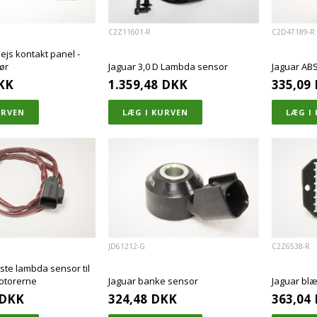
C2Z11601-R
C2D47189-R
ejs kontakt panel -
ør
Jaguar 3,0 D Lambda sensor
Jaguar ABS
KK
1.359,48
DKK
335,09
JD61212-G
C2Z6538-R
ste lambda sensor til
otorerne
Jaguar banke sensor
Jaguar bl
DKK
324,48
DKK
363,04