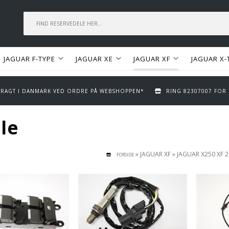
JAGUAR F-TYPE
JAGUAR XE
JAGUAR XF
JAGUAR X-
 FRAGT I DANMARK VED ORDRE PÅ WEBSHOPPEN*
RING 82307007 FOR
le
»
JAGUAR XF
»
JAGUAR X250 XF 
FORSIDE