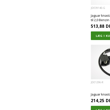
JDE39140-G
Jaguar knast
til 2,0 Benzi
513,88
D
JDE1296-R
Jaguar knast
214,25
D