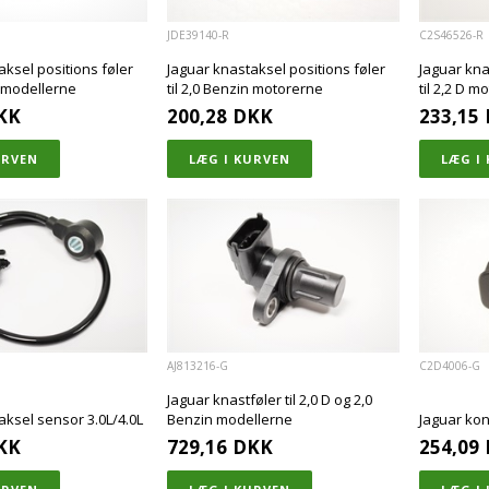
JDE39140-R
C2S46526-R
aksel positions føler
Jaguar knastaksel positions føler
Jaguar kna
n modellerne
til 2,0 Benzin motorerne
til 2,2 D 
KK
200,28
DKK
233,15
AJ813216-G
C2D4006-G
Jaguar knastføler til 2,0 D og 2,0
aksel sensor 3.0L/4.0L
Benzin modellerne
Jaguar kon
KK
729,16
DKK
254,09