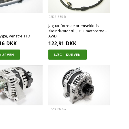
C2D21335-R
Jaguar forreste bremseklods
slidindikator til 3,0 SC motorerne -
lygte, venstre, HID
AWD
16
DKK
122,91
DKK
C2Z31669-G