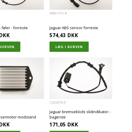
XR851751-R
 føler - forreste
Jaguar ABS sensor forreste
DKK
574,43
DKK
C2D2976-R
Jaguar bremseklods slidindikator -
æsermotor modstand
bagerste
DKK
171,05
DKK