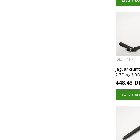
JDE34441-R
Jaguar krumta
2,7 D og 3,0
448,43
D