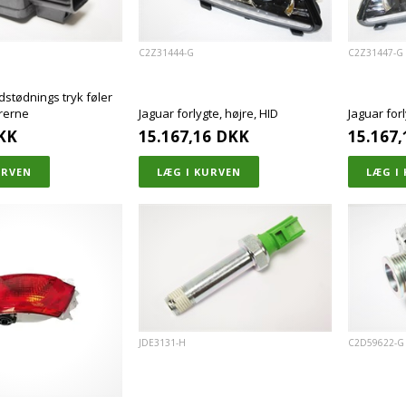
C2Z31444-G
C2Z31447-G
dstødnings tryk føler
orerne
Jaguar forlygte, højre, HID
Jaguar for
KK
15.167,16
DKK
15.167,
JDE3131-H
C2D59622-G