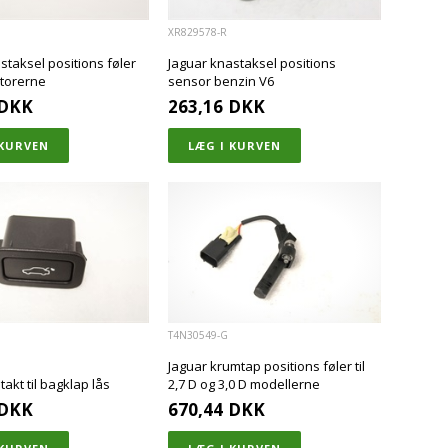
XR829578-R
staksel positions føler
Jaguar knastaksel positions
motorerne
sensor benzin V6
DKK
263,16
DKK
T4N30549-G
Jaguar krumtap positions føler til
takt til bagklap lås
2,7 D og 3,0 D modellerne
DKK
670,44
DKK