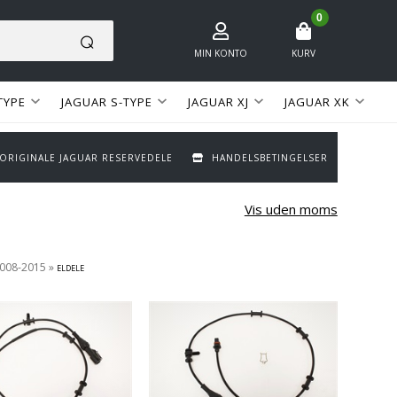
0
MIN KONTO
KURV
TYPE
JAGUAR S-TYPE
JAGUAR XJ
JAGUAR XK
 ORIGINALE JAGUAR RESERVEDELE
HANDELSBETINGELSER
Vis uden moms
2008-2015
»
ELDELE