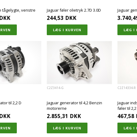
e tågelygte, venstre
Jaguar føler olietryk 2.7D 3.0D
Jaguar ge
DKK
244,53
DKK
3.740,4
C2Z3414-G
C2Z14334-R
tor til 2,2 D
Jaguar generator til 4,2 Benzin
Jaguar ind
motorerne
føler til 2
DKK
2.855,31
DKK
467,58