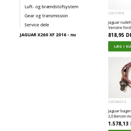
Luft- og brændstofsystem
C2D1739-R
Gear og transmission
Jaguar rudeh
Service dele
Venstre ford
JAGUAR X260 XF 2016 - nu
818,95
D
C2D24923-G
Jaguar bager
2,0 Benzin m
1.578,13