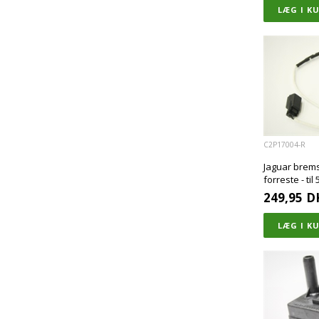
C2P17004-R
Jaguar brems
forreste - ti
249,95
D