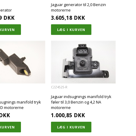
Jaguar generator til 2,0 Benzin
nerator
motorerne
9
DKK
3.605,18
DKK
C2Z4525-R
Jaguar indsugnings manifold tryk
sugnings manifold tryk
føler til 3,0 Benzin og 4,2 NA
,2 D motorerne
motorerne
DKK
1.000,85
DKK