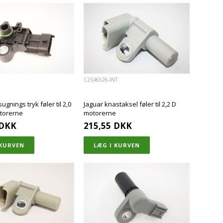
C2S46526-INT
ugnings tryk føler til 2,0
Jaguar knastaksel føler til 2,2 D
torerne
motorerne
DKK
215,55
DKK