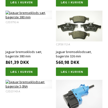
C2D3792-A
C2P26112-A
Jaguar bremseklods sæt,
Jaguar bremseklodssæt,
bagerste 380 mm
bagerste 326 mm
861,39
DKK
560,98
DKK
C2D23143-A