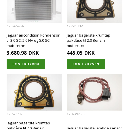
C2D26543-N
C2S52373-C
Jaguar aircondition kondensor
Jaguar bagerste krumtap
til 3,0 SC, 5,0 NA og 5,0 SC
pakdåse til 2,0 Benzin
motorerne
motorerne
3.680,98
DKK
445,05
DKK
C2S52373-R
C2D24923-G
Jaguar bagerste krumtap
pakdåse til 2,0 Benzin
Jaguar bagerste lambda sensor