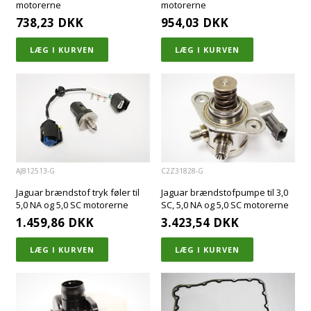
motorerne
motorerne
738,23
DKK
954,03
DKK
AJ812513-G
C2Z31828-G
Jaguar brændstof tryk føler til
Jaguar brændstofpumpe til 3,0
5,0 NA og 5,0 SC motorerne
SC, 5,0 NA og 5,0 SC motorerne
1.459,86
DKK
3.423,54
DKK