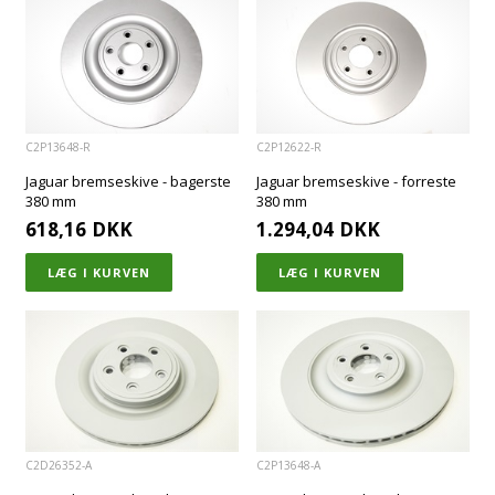
C2P13648-R
C2P12622-R
Jaguar bremseskive - bagerste
Jaguar bremseskive - forreste
380 mm
380 mm
618,16
DKK
1.294,04
DKK
C2D26352-A
C2P13648-A