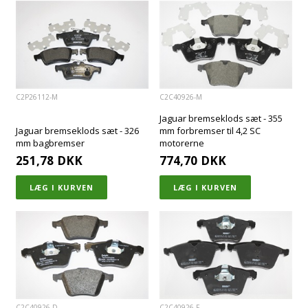
C2P26112-M
C2C40926-M
Jaguar bremseklods sæt - 355
Jaguar bremseklods sæt - 326
mm forbremser til 4,2 SC
mm bagbremser
motorerne
251,78
DKK
774,70
DKK
C2C40926-D
C2C40926-F