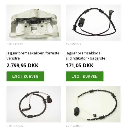
C2D23147-E
C2D2976-R
Jaguar bremsekaliber, forreste
Jaguar bremseklods
venstre
slidindikator - bagerste
2.799,95
DKK
171,05
DKK
C2P12722-R
C2P17004-R