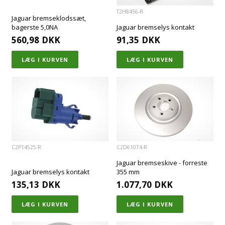
T2H8456-R
Jaguar bremseklodssæt,
bagerste 5,0NA
Jaguar bremselys kontakt
560,98
DKK
91,35
DKK
C2P14525-R
C2D61074-R
Jaguar bremseskive - forreste
Jaguar bremselys kontakt
355 mm
135,13
DKK
1.077,70
DKK