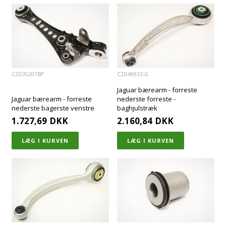
C2D35201BP
C2D49933-G
Jaguar bærearm - forreste
Jaguar bærearm - forreste
nederste forreste -
nederste bagerste venstre
baghjulstræk
1.727,69
DKK
2.160,84
DKK