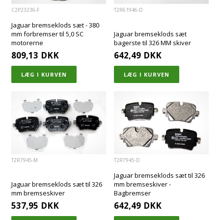
C2P23236-F
T2R61946-D
Jaguar bremseklods sæt - 380
mm forbremser til 5,0 SC
Jaguar bremseklods sæt
motorerne
bagerste til 326 MM skiver
809,13
DKK
642,49
DKK
T2R7945-M
T2R7945-D
Jaguar bremseklods sæt til 326
Jaguar bremseklods sæt til 326
mm bremseskiver -
mm bremseskiver
Bagbremser
537,95
DKK
642,49
DKK