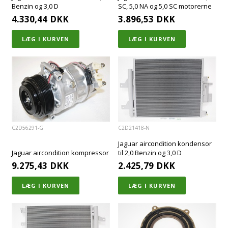
Benzin og 3,0 D
SC, 5,0 NA og 5,0 SC motorerne
4.330,44
DKK
3.896,53
DKK
C2D56291-G
C2D21418-N
Jaguar aircondition kondensor
Jaguar aircondition kompressor
til 2,0 Benzin og 3,0 D
9.275,43
DKK
2.425,79
DKK