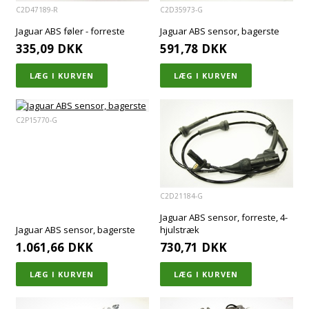
C2D47189-R
C2D35973-G
Jaguar ABS føler - forreste
Jaguar ABS sensor, bagerste
335,09
DKK
591,78
DKK
C2P15770-G
C2D21184-G
Jaguar ABS sensor, forreste, 4-
Jaguar ABS sensor, bagerste
hjulstræk
1.061,66
DKK
730,71
DKK