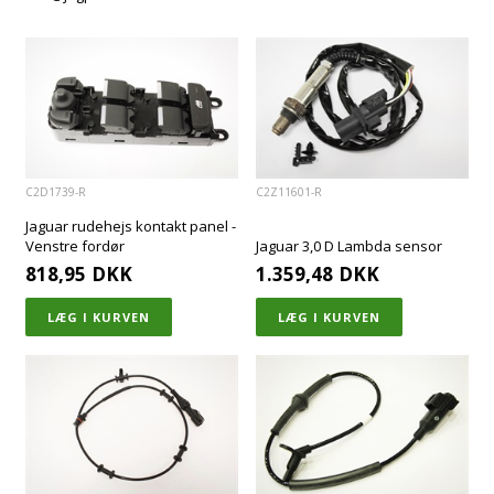
C2D1739-R
C2Z11601-R
Jaguar rudehejs kontakt panel -
Venstre fordør
Jaguar 3,0 D Lambda sensor
818,95
DKK
1.359,48
DKK