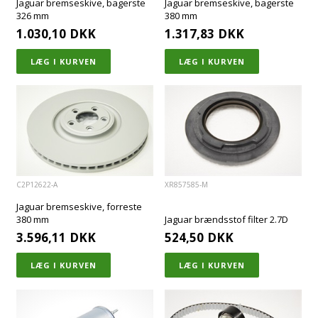
Jaguar bremseskive, bagerste
Jaguar bremseskive, bagerste
326 mm
380 mm
1.030,10
DKK
1.317,83
DKK
C2P12622-A
XR857585-M
Jaguar bremseskive, forreste
380 mm
Jaguar brændsstof filter 2.7D
3.596,11
DKK
524,50
DKK