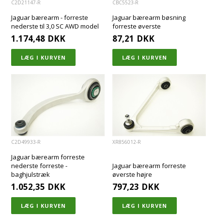
C2D21147-R
CBC5523-R
Jaguar bærearm - forreste
Jaguar bærearm bøsning
nederste til 3,0 SC AWD model
forreste øverste
1.174,48
DKK
87,21
DKK
C2D49933-R
XR856012-R
Jaguar bærearm forreste
nederste forreste -
Jaguar bærearm forreste
baghjulstræk
øverste højre
1.052,35
DKK
797,23
DKK