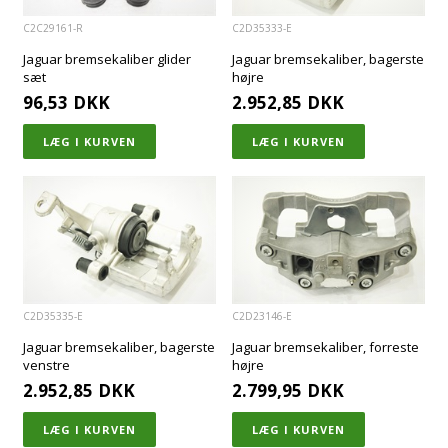
C2C29161-R
C2D35333-E
Jaguar bremsekaliber glider
Jaguar bremsekaliber, bagerste
sæt
højre
96,53
DKK
2.952,85
DKK
C2D35335-E
C2D23146-E
Jaguar bremsekaliber, bagerste
Jaguar bremsekaliber, forreste
venstre
højre
2.952,85
DKK
2.799,95
DKK