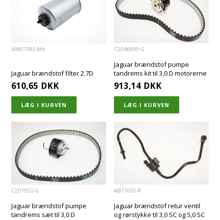
XR857585-MH
C2D46699-G
Jaguar brændstof pumpe
Jaguar brændstof filter 2.7D
tandrems kit til 3,0 D motorerne
610,65
DKK
913,14
DKK
C2D7052-G
AJ811695-R
Jaguar brændstof pumpe
Jaguar brændstof retur ventil
tandrems sæt til 3,0 D
og rørstykke til 3,0 SC og 5,0 SC