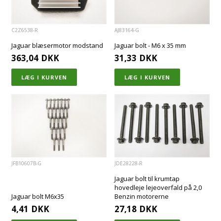
C2Z6538-R
AJ83164-G
Jaguar blæsermotor modstand
Jaguar bolt - M6 x 35 mm
363,04
DKK
31,33
DKK
JFB10607B-G
JDE28228-R
Jaguar bolt til krumtap
hovedleje lejeoverfald på 2,0
Jaguar bolt M6x35
Benzin motorerne
4,41
DKK
27,18
DKK