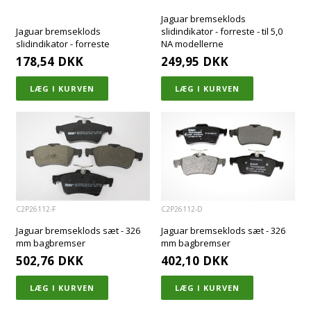
Jaguar bremseklods
Jaguar bremseklods
slidindikator - forreste - til 5,0
slidindikator - forreste
NA modellerne
178,54
DKK
249,95
DKK
C2P26112-F
C2P26112-D
Jaguar bremseklods sæt - 326
Jaguar bremseklods sæt - 326
mm bagbremser
mm bagbremser
502,76
DKK
402,10
DKK