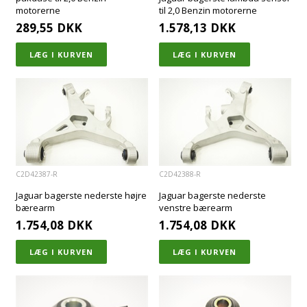
motorerne
til 2,0 Benzin motorerne
289,55
DKK
1.578,13
DKK
C2D42387-R
C2D42388-R
Jaguar bagerste nederste højre
Jaguar bagerste nederste
bærearm
venstre bærearm
1.754,08
DKK
1.754,08
DKK