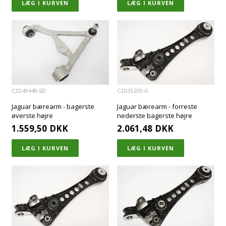
C2D49448-SD
C2D35200-G
Jaguar bærearm - bagerste
Jaguar bærearm - forreste
øverste højre
nederste bagerste højre
1.559,50
DKK
2.061,48
DKK