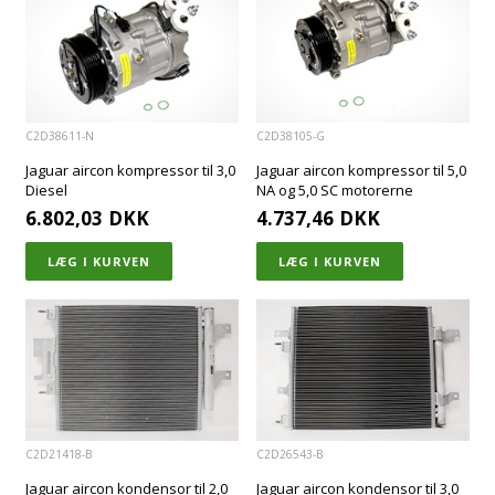
C2D38611-N
C2D38105-G
Jaguar aircon kompressor til 3,0
Jaguar aircon kompressor til 5,0
Diesel
NA og 5,0 SC motorerne
6.802,03
DKK
4.737,46
DKK
C2D21418-B
C2D26543-B
Jaguar aircon kondensor til 2,0
Jaguar aircon kondensor til 3,0