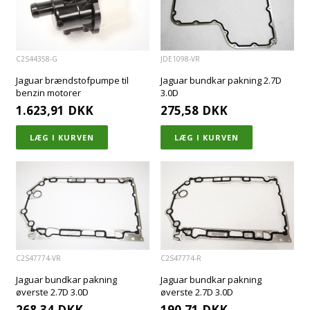
C2S44358-G
JDE1098-VR
Jaguar brændstofpumpe til
Jaguar bundkar pakning 2.7D
benzin motorer
3.0D
1.623,91
DKK
275,58
DKK
C2S47774-VR
C2S47774-R
Jaguar bundkar pakning
Jaguar bundkar pakning
øverste 2.7D 3.0D
øverste 2.7D 3.0D
268,34
DKK
190,71
DKK