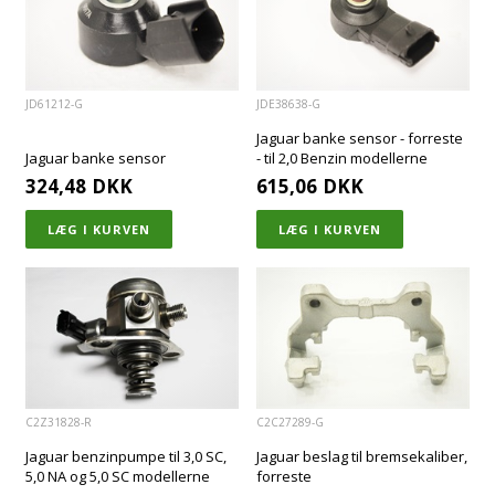
JD61212-G
JDE38638-G
Jaguar banke sensor - forreste
Jaguar banke sensor
- til 2,0 Benzin modellerne
324,48
DKK
615,06
DKK
C2Z31828-R
C2C27289-G
Jaguar benzinpumpe til 3,0 SC,
Jaguar beslag til bremsekaliber,
5,0 NA og 5,0 SC modellerne
forreste