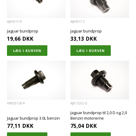
AJ83017-R
AJ83017-C
Jaguar bundprop
Jaguar bundprop
19,66
DKK
33,13
DKK
XR820128-R
AJ813202-G
Jaguar bundprop til 2,0 D og 2,0
Jaguar bundprop 3.0L benzin
Benzin motorerne
77,11
DKK
75,04
DKK