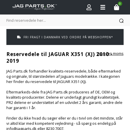
0
RING 82307007 FOR ORIGINALE JAGUAR RESERVEDELE
Reservedele til JAGUAR X351 (XJ) 2010 -
Vis uden moms
2019
JAG Parts.dk forhandler kvalitets-reservedele, både eftermarked
og originale, til størstedelen af Jaguars modelrække. I kategorien
her finder du reservedele til JAGUAR X351 (XJ).
Eftermarkeds-dele fra JAG Parts.dk produceres af OE, OEM og
kvalitets-producenter. Delene er underlagt grundigt kvalitetstjek.
PR2 delene er understøttet af en udvidet 2 års garanti, andre dele
har garanti i 1 år.
Finder du ikke hvad du søger eller er du i tvivl om det mindste, står
vi altid klar med kompetent vejledning - så spørg os endelig på
info@jagparts.dk eller 8230 7007.