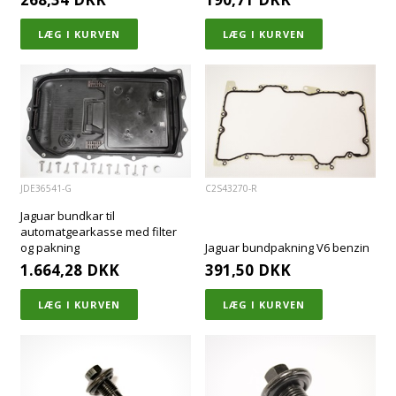
JDE36541-G
C2S43270-R
Jaguar bundkar til
automatgearkasse med filter
og pakning
Jaguar bundpakning V6 benzin
1.664,28
DKK
391,50
DKK