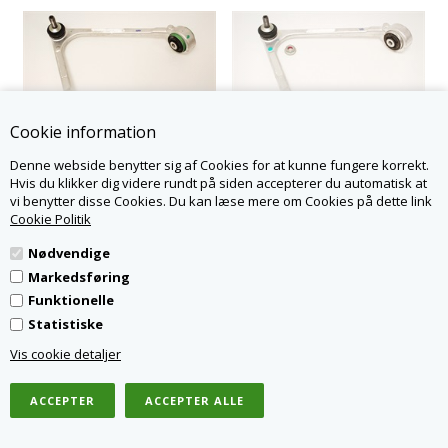
Cookie information
C2Z31676-G
C2D36804-G
Denne webside benytter sig af Cookies for at kunne fungere korrekt.
Jaguar bærearm forreste
Hvis du klikker dig videre rundt på siden accepterer du automatisk at
Jaguar bærearm forreste
øverste højre til modeller med
vi benytter disse Cookies. Du kan læse mere om Cookies på dette link
øverste højre (V)L86902>
baghjulstræk
Cookie Politik
1.784,61
DKK
1.872,31
DKK
Nødvendige
Markedsføring
Funktionelle
Statistiske
Vis cookie detaljer