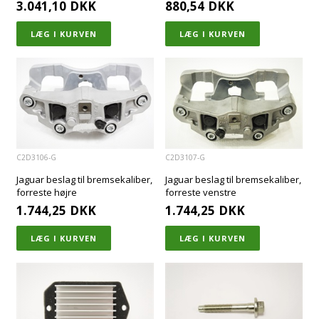
3.041,10
DKK
880,54
DKK
C2D3106-G
C2D3107-G
Jaguar beslag til bremsekaliber,
Jaguar beslag til bremsekaliber,
forreste højre
forreste venstre
1.744,25
DKK
1.744,25
DKK