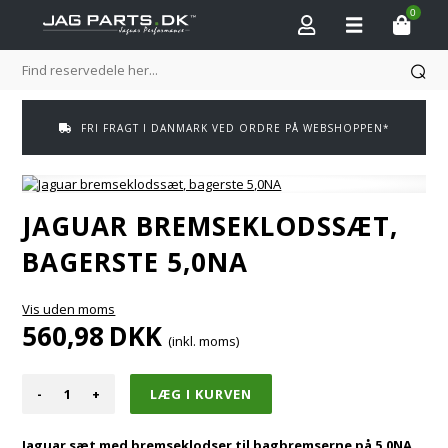
0
FRI FRAGT I DANMARK VED ORDRE PÅ WEBSHOPPEN*
JAGUAR BREMSEKLODSSÆT,
BAGERSTE 5,0NA
Vis uden moms
560,98
DKK
(inkl. moms)
-
+
Jaguar sæt med bremseklodser til bagbremserne på 5,0NA