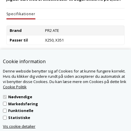
Specifikationer
Brand
PR2 ATE
Passer til
X250, X351
Varenummer:
C2D23143-A
Cookie information
Denne webside benytter sig af Cookies for at kunne fungere korrekt.
KONTAKT OS
Hvis du klikker dig videre rundt på siden accepterer du automatisk at
vi benytter disse Cookies. Du kan læse mere om Cookies på dette link
JAGPARTS.DK - LR PARTS DENMARK APS
NØRSKOVVEJ 1A
Cookie Politik
8660 SKANDERBORG
WWW.JAGPARTS.DK
Nødvendige
INFO@JAGPARTS.DK
TLF.
82307007
Markedsføring
CVR 31476739
Funktionelle
ÅBNINGSTIDER: MAN-TORS 8.00-15.00, FRE. 08.00-13.00
Statistiske
VI SVARER E-MAILS HURTIGST MULIGT,
OG ALTID INDEN 2 DAGE
Vis cookie detaljer