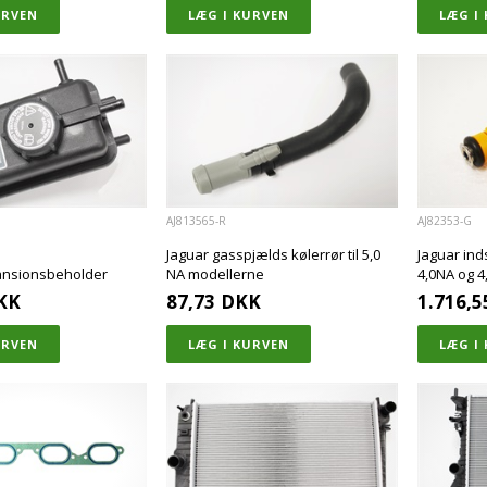
AJ813565-R
AJ82353-G
Jaguar gasspjælds kølerrør til 5,0
Jaguar ind
ansionsbeholder
NA modellerne
4,0NA og 4
KK
87,73
DKK
1.716,5