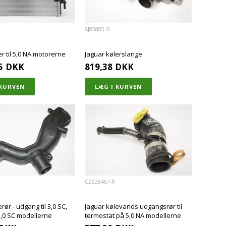
AJ85885-G
er til 5,0 NA motorerne
Jaguar kølerslange
5
DKK
819,38
DKK
C2Z28467-R
rør - udgang til 3,0 SC,
Jaguar kølevands udgangsrør til
5,0 SC modellerne
termostat på 5,0 NA modellerne