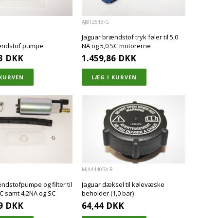
AJ812513-G
Jaguar brændstof tryk føler til 5,0
ændstof pumpe
NA og 5,0 SC motorerne
3
DKK
1.459,86
DKK
MJA4440BA-R
ndstofpumpe og filter til
Jaguar dæksel til kølevæske
C samt 4,2NA og SC
beholder (1,0 bar)
9
DKK
64,44
DKK