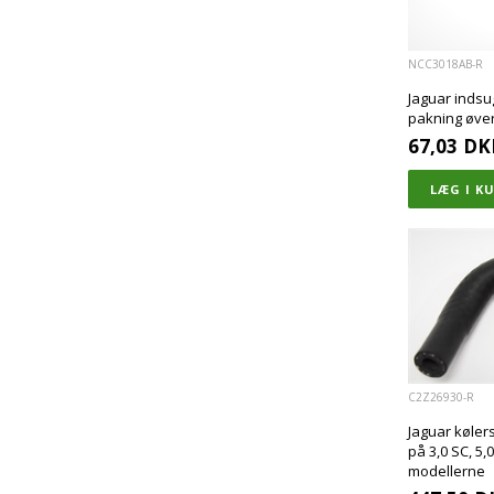
NCC3018AB-R
Jaguar inds
pakning øvers
67,03
DK
C2Z26930-R
Jaguar køler
på 3,0 SC, 5,
modellerne