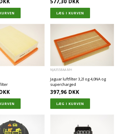
DKK
577,30
DKK
NJA3558AA-MH
Jaguar luftfilter 3,2l og 4,0NA og
ilter
supercharged
DKK
397,96
DKK