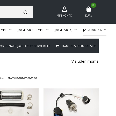
0
MIN KONTO
KURV
TYPE
JAGUAR S-TYPE
JAGUAR XJ
JAGUAR XK
 ORIGINALE JAGUAR RESERVEDELE
HANDELSBETINGELSER
Vis uden moms
4
»
LUFT- OG BRÆNDSTOFSYSTEM