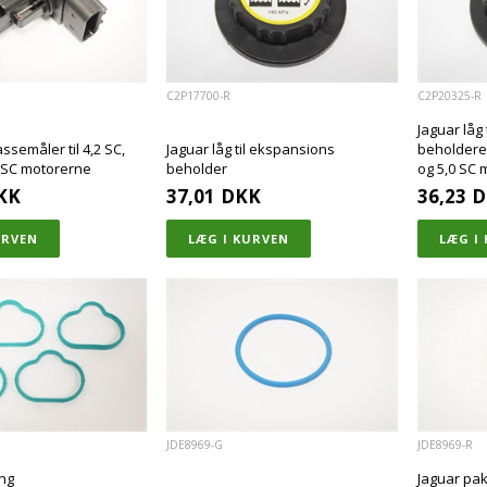
C2P17700-R
C2P20325-R
Jaguar låg
ssemåler til 4,2 SC,
Jaguar låg til ekspansions
beholderen
0 SC motorerne
beholder
og 5,0 SC 
KK
37,01
DKK
36,23
D
JDE8969-G
JDE8969-R
ng
Jaguar pakn