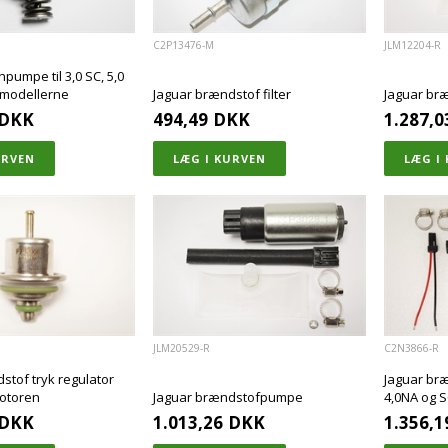
C2P13476-M
JLM12204-R
pumpe til 3,0 SC, 5,0
 modellerne
Jaguar brændstof filter
Jaguar br
DKK
494,49
DKK
1.287,0
JLM20529-R
C2N3866-R
stof tryk regulator
Jaguar bræ
motoren
Jaguar brændstofpumpe
4,0NA og S
DKK
1.013,26
DKK
1.356,1