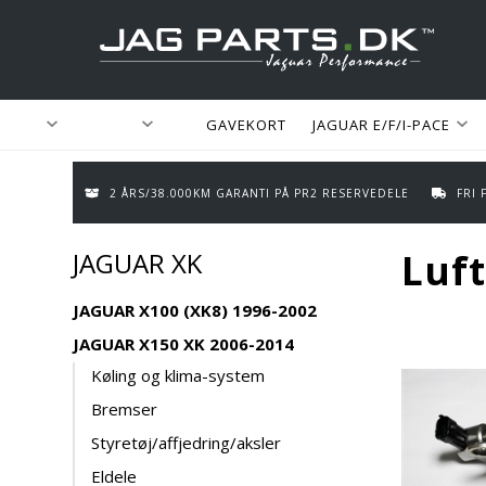
GAVEKORT
JAGUAR E/F/I-PACE
2 ÅRS/38.000KM GARANTI PÅ PR2 RESERVEDELE
FRI
JAGUAR XK
Luf
JAGUAR X100 (XK8) 1996-2002
JAGUAR X150 XK 2006-2014
Køling og klima-system
Bremser
Styretøj/affjedring/aksler
Eldele