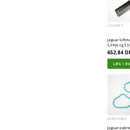
C2Z2989-R
Jaguar luftma
5,0 NA og 5,
652,84
D
NCA3016BB-R
Jaguar pakni