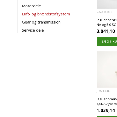
Motordele
C2Z31828-R
Luft- og brændstofsystem
Jaguar benzin
Gear og transmission
NA og 5,0 SC
Service dele
3.041,10
JLM21358-R
Jaguar brænd
4,0NA AJV8 
1.039,14