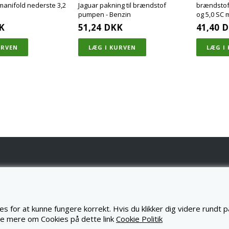
anifold nederste 3,2
Jaguar pakning til brændstof
brændstofp
pumpen - Benzin
og 5,0 SC
K
51,24
DKK
41,40
D
ONTAKT OS
GPARTS.DK - LR PARTS DENMARK APS
s for at kunne fungere korrekt. Hvis du klikker dig videre rundt 
ØRSKOVVEJ 1A
660 SKANDERBORG
se mere om Cookies på dette link
Cookie Politik
WW.JAGPARTS.DK