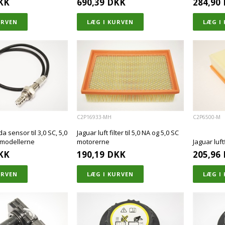
KK
690,39
DKK
284,90
C2P16933-MH
C2P6500-M
 sensor til 3,0 SC, 5,0
Jaguar luft filter til 5,0 NA og 5,0 SC
 modellerne
motorerne
Jaguar luftf
KK
190,19
DKK
205,96