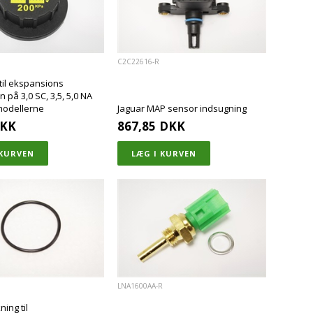
C2C22616-R
 til ekspansions
 på 3,0 SC, 3,5, 5,0 NA
modellerne
Jaguar MAP sensor indsugning
KK
867,85
DKK
LNA1600AA-R
ing til