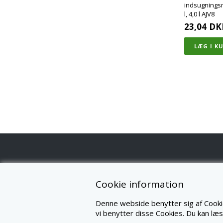
indsugningsm
l, 4,0 l AJV8
23,04
DK
K
INFORMATION
Cookie information
JA
FORSIDE
Denne webside benytter sig af Cookie
N
FORTRYDELSESRET
8
vi benytter disse Cookies. Du kan læ
W
PROFIL