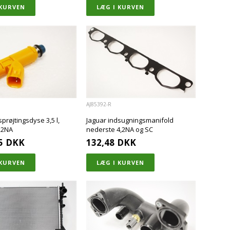
AJ85392-R
sprøjtingsdyse 3,5 l,
Jaguar indsugningsmanifold
,2NA
nederste 4,2NA og SC
5
DKK
132,48
DKK