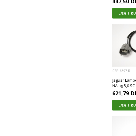
447,50
D
C2P16397-R
Jaguar Lambda
NA og 5,0 SC
621,79
D