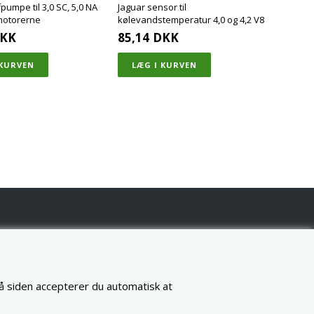
umpe til 3,0 SC, 5,0 NA
Jaguar sensor til
 motorerne
kølevandstemperatur 4,0 og 4,2 V8
KK
85,14
DKK
på siden accepterer du automatisk at