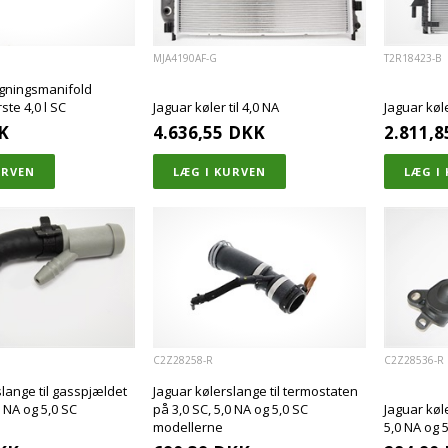
MJA4190AF-G
T2R18423-B
ugningsmanifold
te 4,0 l SC
Jaguar køler til 4,0 NA
Jaguar køl
K
4.636,55
DKK
2.811,8
C2Z28258-R
C2Z28536-R
slange til gasspjældet
Jaguar kølerslange til termostaten
0 NA og 5,0 SC
på 3,0 SC, 5,0 NA og 5,0 SC
Jaguar køle
modellerne
5,0 NA og 