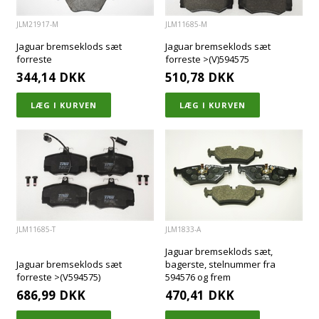
JLM21917-M
JLM11685-M
Jaguar bremseklods sæt
Jaguar bremseklods sæt
forreste
forreste >(V)594575
344,14
DKK
510,78
DKK
JLM11685-T
JLM1833-A
Jaguar bremseklods sæt,
Jaguar bremseklods sæt
bagerste, stelnummer fra
forreste >(V594575)
594576 og frem
686,99
DKK
470,41
DKK