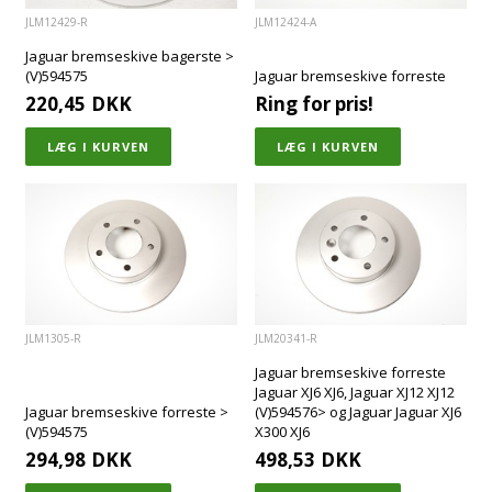
JLM12429-R
JLM12424-A
Jaguar bremseskive bagerste >
(V)594575
Jaguar bremseskive forreste
220,45
DKK
Ring for pris!
JLM1305-R
JLM20341-R
Jaguar bremseskive forreste
Jaguar XJ6 XJ6, Jaguar XJ12 XJ12
Jaguar bremseskive forreste >
(V)594576> og Jaguar Jaguar XJ6
(V)594575
X300 XJ6
294,98
DKK
498,53
DKK