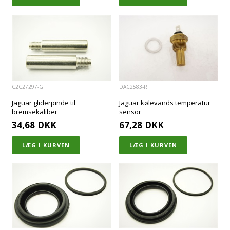
C2C27297-G
DAC2583-R
Jaguar gliderpinde til
Jaguar kølevands temperatur
bremsekaliber
sensor
34,68
DKK
67,28
DKK