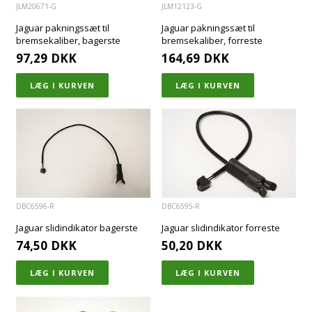
JLM20671-G
JLM12123-G
Jaguar pakningssæt til
Jaguar pakningssæt til
bremsekaliber, bagerste
bremsekaliber, forreste
97,29
DKK
164,69
DKK
DBC6596-R
DBC6595-R
Jaguar slidindikator bagerste
Jaguar slidindikator forreste
74,50
DKK
50,20
DKK