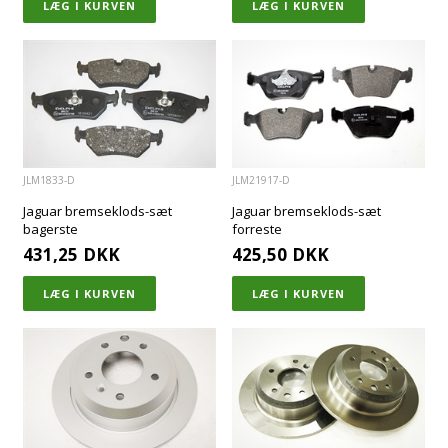
JLM1833-D
JLM21917-D
Jaguar bremseklods-sæt
Jaguar bremseklods-sæt
bagerste
forreste
431,25
DKK
425,50
DKK