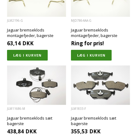
JLM2196-G
MJD7864AA-G
Jaguar bremseklods
Jaguar bremseklods
montagefjeder, bagerste
montagefjeder, bagerste
63,14
DKK
Ring for pris!
JLM11686-M
JLM1833-F
Jaguar bremseklods sæt
Jaguar bremseklods sæt
bagerste
bagerste
438,84
DKK
355,53
DKK