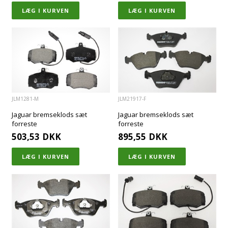
JLM1281-M
JLM21917-F
Jaguar bremseklods sæt
Jaguar bremseklods sæt
forreste
forreste
503,53
DKK
895,55
DKK