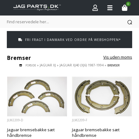
0
FRI FRAGT I DANMARK VED ORDRE PÅ WEBSHOPPEN*
Bremser
Vis uden moms
»
JAGUAR XJ
»
JAGUAR XJ40 (XJ6) 1987-1994
»
FORSIDE
BREMSER
JLM2209-D
JLM2209-F
Jaguar bremsebakke sæt
Jaguar bremsebakke sæt
håndbremse
håndbremse