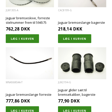
JLM1305-A
CAC8199-G
Jaguar bremseskive, forreste
stelnummer frem til 594575
Jaguar bremseslange bagerste
762,28
DKK
218,14
DKK
MNA5680AA-T
JLM2194-G
Jaguar glider sæt til
Jaguar bremseslange forreste
bremsekaliber, bagerste
777,86
DKK
77,90
DKK