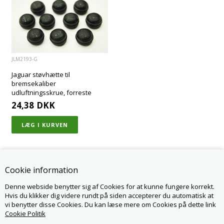
JLM2193-G
Jaguar støvhætte til
bremsekaliber
udluftningsskrue, forreste
24,38
DKK
Cookie information
Denne webside benytter sig af Cookies for at kunne fungere korrekt.
KONTAKT OS
Hvis du klikker dig videre rundt på siden accepterer du automatisk at
vi benytter disse Cookies. Du kan læse mere om Cookies på dette link
JAGPARTS.DK - LR PARTS DENMARK APS
NØRSKOVVEJ 1A
Cookie Politik
8660 SKANDERBORG