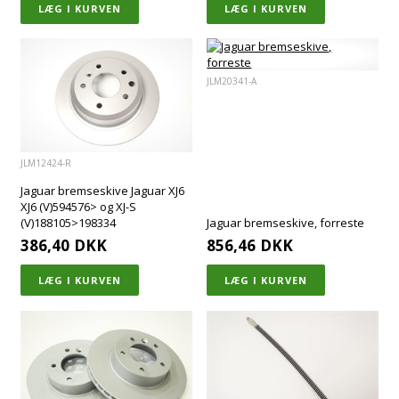
JLM20341-A
JLM12424-R
Jaguar bremseskive Jaguar XJ6
XJ6 (V)594576> og XJ-S
(V)188105>198334
Jaguar bremseskive, forreste
386,40
DKK
856,46
DKK