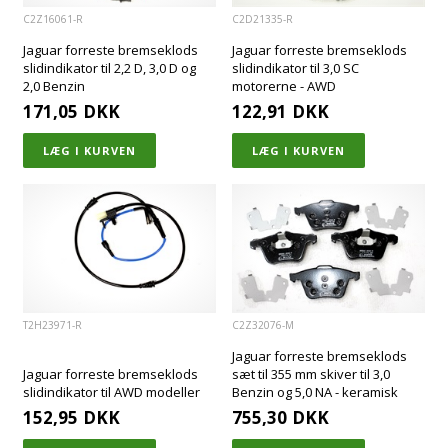
C2Z16061-R
C2D21335-R
Jaguar forreste bremseklods
Jaguar forreste bremseklods
slidindikator til 2,2 D, 3,0 D og
slidindikator til 3,0 SC
2,0 Benzin
motorerne - AWD
171,05
DKK
122,91
DKK
T2H23971-R
C2Z32076-M
Jaguar forreste bremseklods
Jaguar forreste bremseklods
sæt til 355 mm skiver til 3,0
slidindikator til AWD modeller
Benzin og 5,0 NA - keramisk
152,95
DKK
755,30
DKK