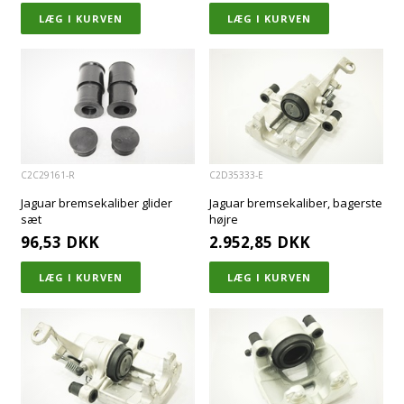
C2C29161-R
C2D35333-E
Jaguar bremsekaliber glider
Jaguar bremsekaliber, bagerste
sæt
højre
96,53
DKK
2.952,85
DKK