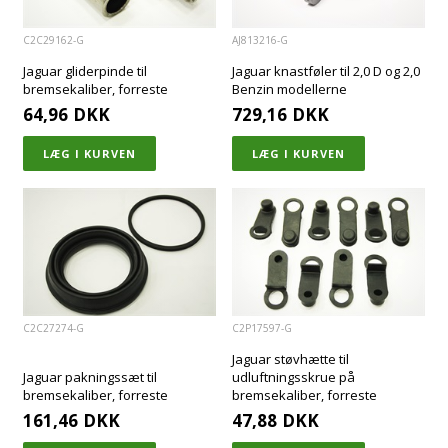
C2C29162-G
AJ813216-G
Jaguar gliderpinde til
Jaguar knastføler til 2,0 D og 2,0
bremsekaliber, forreste
Benzin modellerne
64,96
DKK
729,16
DKK
C2C27274-G
C2P17597-G
Jaguar støvhætte til
Jaguar pakningssæt til
udluftningsskrue på
bremsekaliber, forreste
bremsekaliber, forreste
161,46
DKK
47,88
DKK