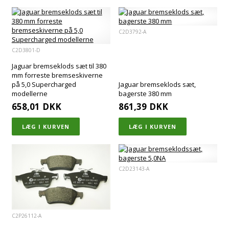
C2D3792-A
C2D3801-D
Jaguar bremseklods sæt til 380
mm forreste bremseskiverne
på 5,0 Supercharged
Jaguar bremseklods sæt,
modellerne
bagerste 380 mm
658,01
DKK
861,39
DKK
C2D23143-A
C2P26112-A