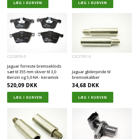
C2Z32076-D
C2C27297-G
Jaguar forreste bremseklods
sæt til 355 mm skiver til 3,0
Jaguar gliderpinde til
Benzin og 5,0 NA - keramisk
bremsekaliber
520,09
DKK
34,68
DKK