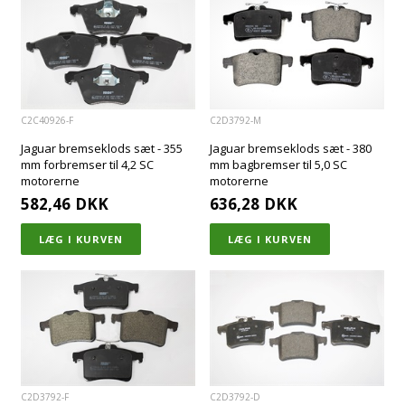
C2C40926-F
C2D3792-M
Jaguar bremseklods sæt - 355
Jaguar bremseklods sæt - 380
mm forbremser til 4,2 SC
mm bagbremser til 5,0 SC
motorerne
motorerne
582,46
DKK
636,28
DKK
C2D3792-F
C2D3792-D