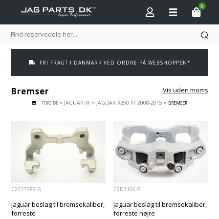
0
FRI FRAGT I DANMARK VED ORDRE PÅ WEBSHOPPEN*
Bremser
Vis uden moms
»
JAGUAR XF
»
JAGUAR X250 XF 2008-2015
»
FORSIDE
BREMSER
C2C27289-G
C2D3106-G
Jaguar beslag til bremsekaliber,
Jaguar beslag til bremsekaliber,
forreste
forreste højre