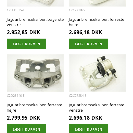
C2D35335-E
C2C27282-E
Jaguar bremsekaliber, bagerste
Jaguar bremsekaliber, forreste
venstre
højre
2.952,85
DKK
2.696,18
DKK
C2D23146-E
C2C27284-E
Jaguar bremsekaliber, forreste
Jaguar bremsekaliber, forreste
højre
venstre
2.799,95
DKK
2.696,18
DKK