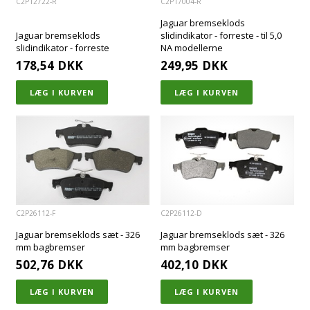
C2P12722-R
C2P17004-R
Jaguar bremseklods
Jaguar bremseklods
slidindikator - forreste - til 5,0
slidindikator - forreste
NA modellerne
178,54
DKK
249,95
DKK
C2P26112-F
C2P26112-D
Jaguar bremseklods sæt - 326
Jaguar bremseklods sæt - 326
mm bagbremser
mm bagbremser
502,76
DKK
402,10
DKK