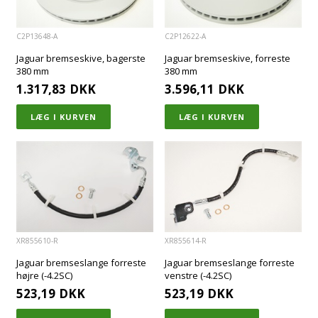
C2P13648-A
C2P12622-A
Jaguar bremseskive, bagerste
Jaguar bremseskive, forreste
380 mm
380 mm
1.317,83
DKK
3.596,11
DKK
XR855610-R
XR855614-R
Jaguar bremseslange forreste
Jaguar bremseslange forreste
højre (-4.2SC)
venstre (-4.2SC)
523,19
DKK
523,19
DKK