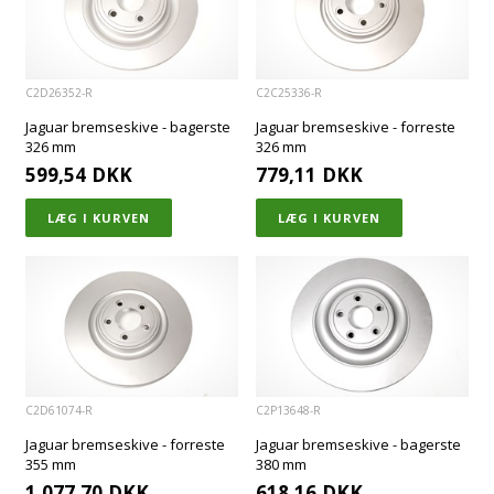
C2D26352-R
C2C25336-R
Jaguar bremseskive - bagerste
Jaguar bremseskive - forreste
326 mm
326 mm
599,54
DKK
779,11
DKK
C2D61074-R
C2P13648-R
Jaguar bremseskive - forreste
Jaguar bremseskive - bagerste
355 mm
380 mm
1.077,70
DKK
618,16
DKK