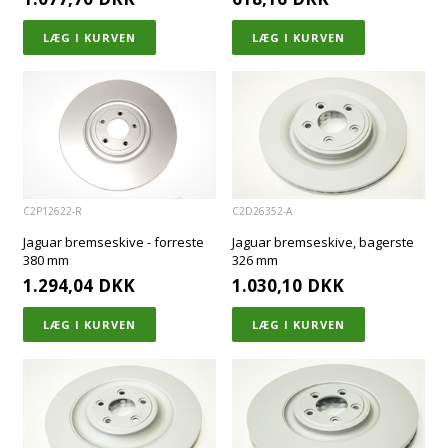
C2P12622-R
C2D26352-A
Jaguar bremseskive - forreste
Jaguar bremseskive, bagerste
380 mm
326 mm
1.294,04
DKK
1.030,10
DKK