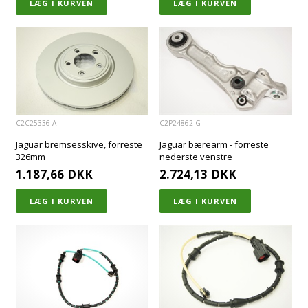
C2C25336-A
C2P24862-G
Jaguar bremsesskive, forreste
Jaguar bærearm - forreste
326mm
nederste venstre
1.187,66
DKK
2.724,13
DKK