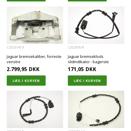
C2D23147-E
C2D2976-R
Jaguar bremsekaliber, forreste
Jaguar bremseklods
venstre
slidindikator - bagerste
2.799,95
DKK
171,05
DKK