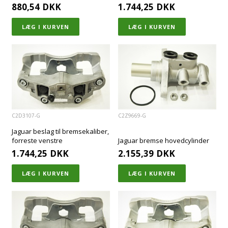
880,54
DKK
1.744,25
DKK
C2D3107-G
C2Z9669-G
Jaguar beslag til bremsekaliber,
forreste venstre
Jaguar bremse hovedcylinder
1.744,25
DKK
2.155,39
DKK