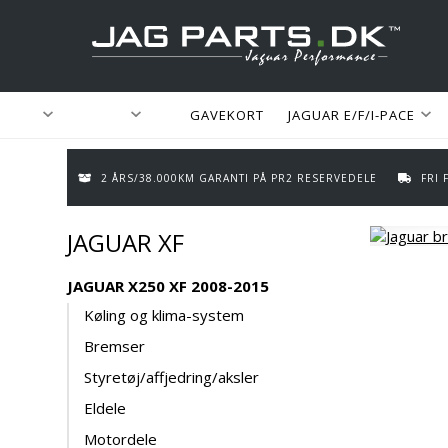
GAVEKORT
JAGUAR E/F/I-PACE
2 ÅRS/38.000KM GARANTI PÅ PR2 RESERVEDELE
FRI
JAGUAR XF
JAGUAR X250 XF 2008-2015
Køling og klima-system
Bremser
Styretøj/affjedring/aksler
Eldele
Motordele