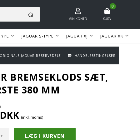
0
MIN KONTO
KURV
TYPE
JAGUAR S-TYPE
JAGUAR XJ
JAGUAR XK
 ORIGINALE JAGUAR RESERVEDELE
HANDELSBETINGELSER
R BREMSEKLODS SÆT,
STE 380 MM
s
DKK
(inkl. moms)
+