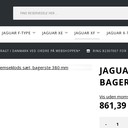
JAGUAR F-TYPE
JAGUAR XE
JAGUAR XF
JAGUAR X-
 FRAGT I DANMARK VED ORDRE PÅ WEBSHOPPEN*
RING 82307007 FOR
JAGUA
BAGER
Vis uden mom
861,39
-