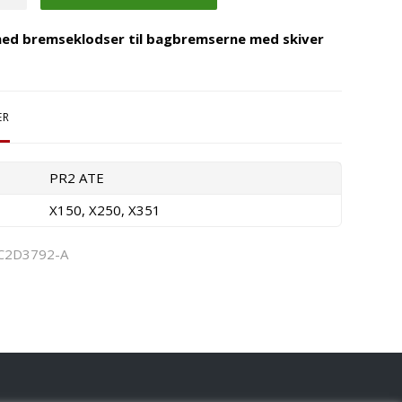
ed bremseklodser til bagbremserne med skiver
ER
PR2 ATE
X150, X250, X351
C2D3792-A