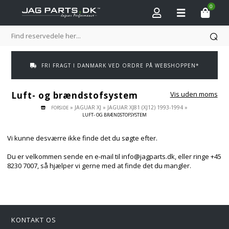
0
FRI FRAGT I DANMARK VED ORDRE PÅ WEBSHOPPEN*
Luft- og brændstofsystem
Vis uden moms
»
JAGUAR XJ
»
JAGUAR XJ81 (XJ12) 1993-1994
»
FORSIDE
LUFT- OG BRÆNDSTOFSYSTEM
Vi kunne desværre ikke finde det du søgte efter.
Du er velkommen sende en e-mail til info@jagparts.dk, eller ringe +45
8230 7007, så hjælper vi gerne med at finde det du mangler.
KONTAKT OS