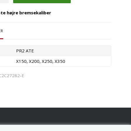
ste højre bremsekaliber
ER
PR2 ATE
X150, X200, X250, X350
C2C27282-E