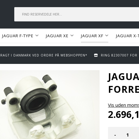
JAGUAR F-TYPE
JAGUAR XE
JAGUAR XF
JAGUAR X-
 FRAGT I DANMARK VED ORDRE PÅ WEBSHOPPEN*
RING 82307007 FOR
JAGUA
FORRE
Vis uden mom
2.696,
-