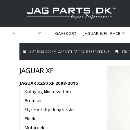
GAVEKORT
JAGUAR E/F/I-PACE
2 ÅRS/38.000KM GARANTI PÅ PR2 RESERVEDELE
FRI
JAGUAR XF
JAGUAR X250 XF 2008-2015
Køling og klima-system
Bremser
Styretøj/affjedring/aksler
Eldele
Motordele