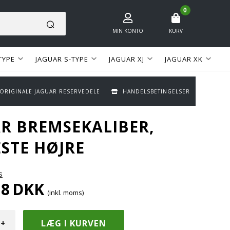
0
MIN KONTO
KURV
TYPE
JAGUAR S-TYPE
JAGUAR XJ
JAGUAR XK
 ORIGINALE JAGUAR RESERVEDELE
HANDELSBETINGELSER
R BREMSEKALIBER,
STE HØJRE
s
18
DKK
(inkl. moms)
+