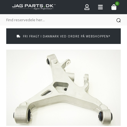
0
FRI FRAGT I DANMARK VED ORDRE PÅ WEBSHOPPEN*