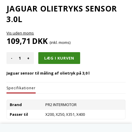
JAGUAR OLIETRYKS SENSOR
3.0L
Vis uden moms
109,71
DKK
(inkl. moms)
-
+
Jaguar sensor til måling af olietryk på 3,0 l
Specifikationer
Brand
PR2 INTERMOTOR
Passer til
X200, X250, X351, X400
Varenummer:
C2S52255-INT