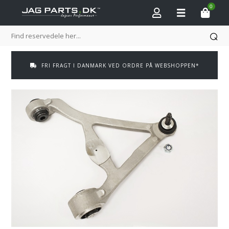
0
FRI FRAGT I DANMARK VED ORDRE PÅ WEBSHOPPEN*