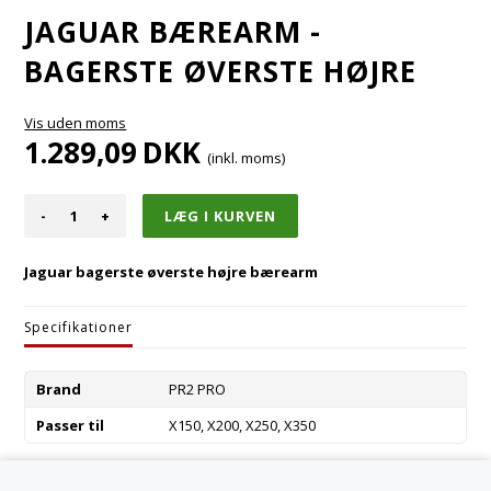
JAGUAR BÆREARM -
BAGERSTE ØVERSTE HØJRE
Vis uden moms
1.289,09
DKK
(inkl. moms)
-
+
Jaguar bagerste øverste højre bærearm
Specifikationer
Brand
PR2 PRO
Passer til
X150, X200, X250, X350
Varenummer:
C2D49448-R