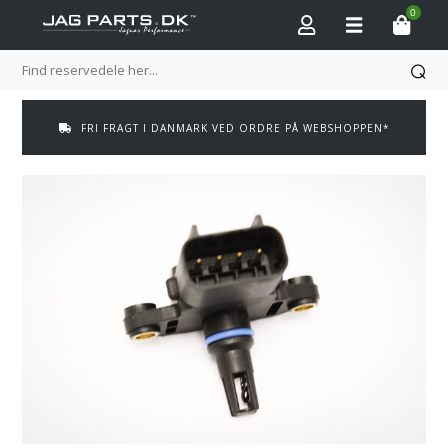
0
FRI FRAGT I DANMARK VED ORDRE PÅ WEBSHOPPEN*