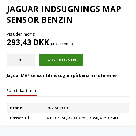
JAGUAR INDSUGNINGS MAP
SENSOR BENZIN
Vis uden moms
293,43
DKK
(inkl. moms)
-
+
Jaguar MAP sensor til indsugnin på benzin motorerne
Specifikationer
Brand
PR2 AUTOTEC
Passer til
X100, X150, X200, X250, X350, X350, X400
Varenummer:
AJ82763-R