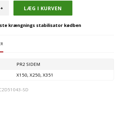
+
ste krængnings stabilisator kødben
ER
PR2 SIDEM
X150, X250, X351
C2D51043-SD