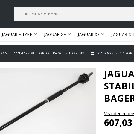
JAGUAR F-TYPE
JAGUAR XE
JAGUAR XF
JAGUAR X-
 FRAGT I DANMARK VED ORDRE PÅ WEBSHOPPEN*
RING 82307007 FOR
JAGU
STABI
BAGER
Vis uden mom
607,03