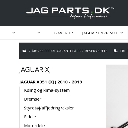
GAVEKORT
JAGUAR E/F/I-PACE
2 ÅRS/38.000KM GARANTI PÅ PR2 RESERVEDELE
FRI
JAGUAR XJ
JAGUAR X351 (XJ) 2010 - 2019
Køling og klima-system
Bremser
Styretøj/affjedring/aksler
Eldele
Motordele