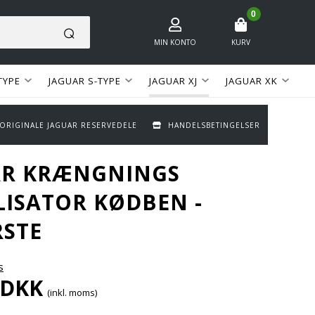
0
MIN KONTO
KURV
TYPE
JAGUAR S-TYPE
JAGUAR XJ
JAGUAR XK
 ORIGINALE JAGUAR RESERVEDELE
HANDELSBETINGELSER
AR KRÆNGNINGS
LISATOR KØDBEN -
STE
s
DKK
(inkl. moms)