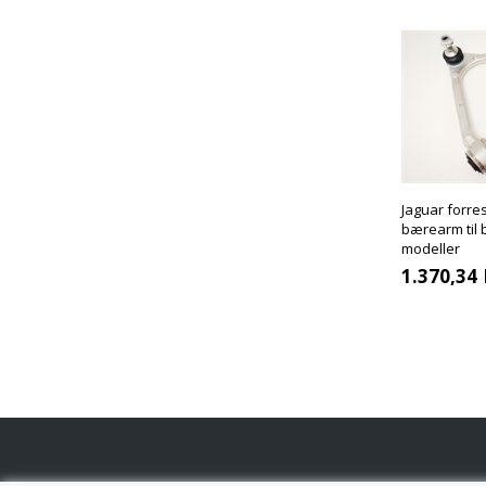
Jaguar forre
bærearm til 
modeller
1.370,34