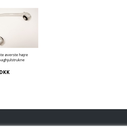
ste øverste højre
baghjulstrukne
DKK