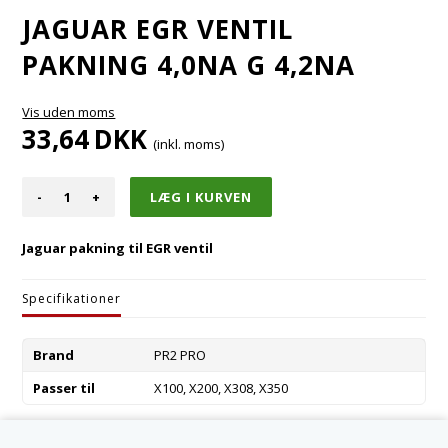
JAGUAR EGR VENTIL
PAKNING 4,0NA G 4,2NA
Vis uden moms
33,64
DKK
(inkl. moms)
-
+
Jaguar pakning til EGR ventil
Specifikationer
Brand
PR2 PRO
Passer til
X100, X200, X308, X350
Varenummer:
AJ88559-R