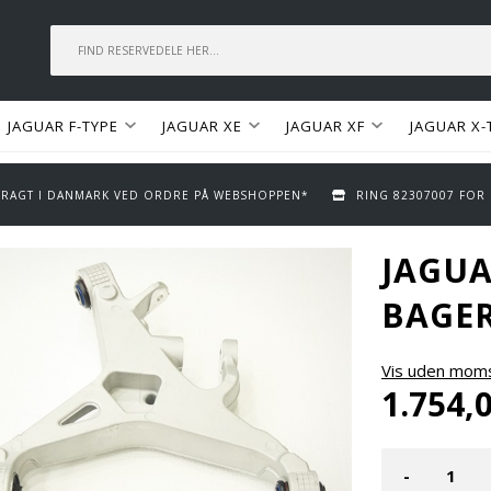
JAGUAR F-TYPE
JAGUAR XE
JAGUAR XF
JAGUAR X-
 FRAGT I DANMARK VED ORDRE PÅ WEBSHOPPEN*
RING 82307007 FOR
JAGUA
BAGER
Vis uden mom
1.754,
-