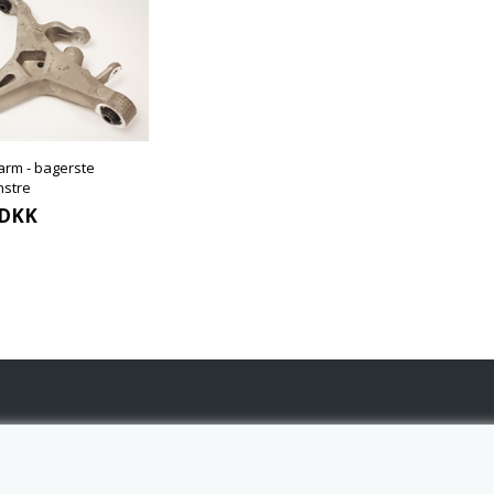
arm - bagerste
nstre
DKK
ONTAKT OS