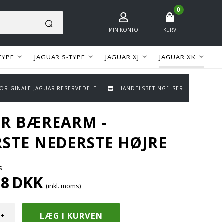
0
MIN KONTO
KURV
TYPE
JAGUAR S-TYPE
JAGUAR XJ
JAGUAR XK
 ORIGINALE JAGUAR RESERVEDELE
HANDELSBETINGELSER
R BÆREARM -
STE NEDERSTE HØJRE
s
08
DKK
(inkl. moms)
+