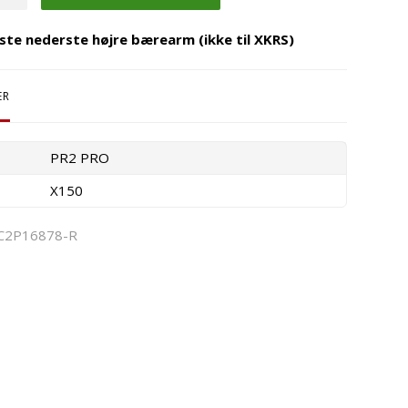
ste nederste højre bærearm (ikke til XKRS)
ER
PR2 PRO
X150
C2P16878-R