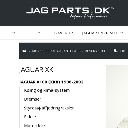
GAVEKORT
JAGUAR E/F/I-PACE
2 ÅRS/38.000KM GARANTI PÅ PR2 RESERVEDELE
FRI
JAGUAR XK
JAGUAR X100 (XK8) 1996-2002
Køling og klima-system
Bremser
Styretøj/affjedring/aksler
Eldele
Motordele