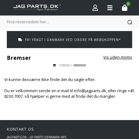
0
FRI FRAGT I DANMARK VED ORDRE PÅ WEBSHOPPEN*
Bremser
Vis uden moms
»
FORSIDE
BREMSER
Vi kunne desværre ikke finde det du søgte efter.
Du er velkommen sende en e-mail til info@jagparts.dk, eller ringe +45
8230 7007, så hjælper vi gerne med at finde det du mangler.
KONTAKT OS
JAGPARTS.DK - LR PARTS DENMARK APS