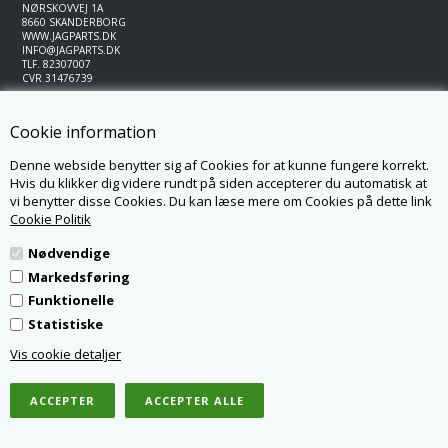
NØRSKOVVEJ 1A
8660 SKANDERBORG
WWW.JAGPARTS.DK
INFO@JAGPARTS.DK
TLF.
82307007
CVR 31476739
ÅBNINGSTIDER: MAN-TORS 8.00-15.00, FRE. 08.00-13.00
VI SVARER E-MAILS HURTIGST MULIGT,
Cookie information
OG ALTID INDEN 2 DAGE
Denne webside benytter sig af Cookies for at kunne fungere korrekt.
Hvis du klikker dig videre rundt på siden accepterer du automatisk at
vi benytter disse Cookies. Du kan læse mere om Cookies på dette link
Cookie Politik
Nødvendige
Markedsføring
Funktionelle
Statistiske
Vis cookie detaljer