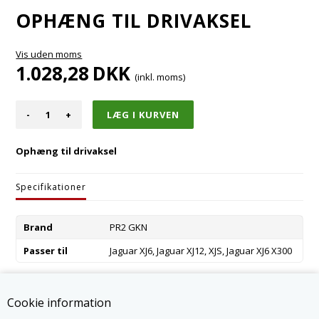
OPHÆNG TIL DRIVAKSEL
Vis uden moms
1.028,28
DKK
(inkl. moms)
-
+
Ophæng til drivaksel
Specifikationer
Brand
PR2 GKN
Passer til
Jaguar XJ6, Jaguar XJ12, XJS, Jaguar XJ6 X300
Varenummer:
EBC9040-G
Cookie information