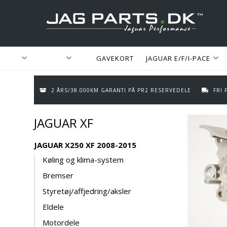
GAVEKORT
JAGUAR E/F/I-PACE
2 ÅRS/38.000KM GARANTI PÅ PR2 RESERVEDELE
FRI
JAGUAR XF
JAGUAR X250 XF 2008-2015
Køling og klima-system
Bremser
Styretøj/affjedring/aksler
Eldele
Motordele