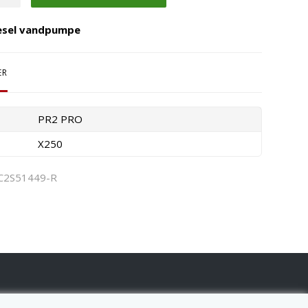
iesel vandpumpe
ER
PR2 PRO
X250
C2S51449-R