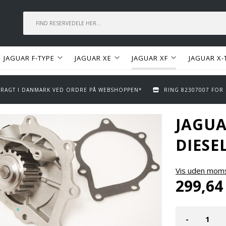
JAGUAR F-TYPE
JAGUAR XE
JAGUAR XF
JAGUAR X-
 FRAGT I DANMARK VED ORDRE PÅ WEBSHOPPEN*
RING 82307007 FOR
JAGUA
DIESE
Vis uden mom
299,64
-