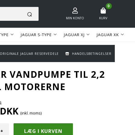
0
MIN KONTO
KURV
TYPE
JAGUAR S-TYPE
JAGUAR XJ
JAGUAR XK
 ORIGINALE JAGUAR RESERVEDELE
HANDELSBETINGELSER
R VANDPUMPE TIL 2,2
L MOTORERNE
s
DKK
(inkl. moms)
+