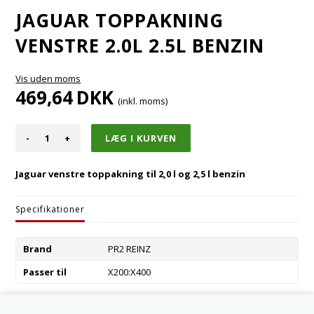
JAGUAR TOPPAKNING
VENSTRE 2.0L 2.5L BENZIN
Vis uden moms
469,64
DKK
(inkl. moms)
-
+
Jaguar venstre toppakning til 2,0 l og 2,5 l benzin
Specifikationer
Brand
PR2 REINZ
Passer til
X200:X400
Varenummer:
XR857984-VR