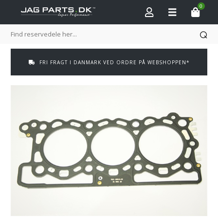
0
FRI FRAGT I DANMARK VED ORDRE PÅ WEBSHOPPEN*