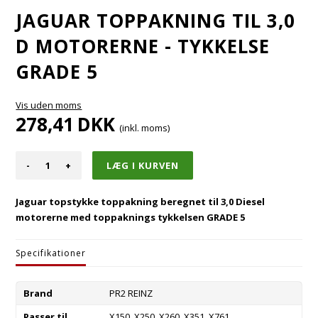
JAGUAR TOPPAKNING TIL 3,0
D MOTORERNE - TYKKELSE
GRADE 5
Vis uden moms
278,41
DKK
(inkl. moms)
-
+
Jaguar topstykke toppakning beregnet til 3,0 Diesel
motorerne med toppaknings tykkelsen GRADE 5
Specifikationer
Brand
PR2 REINZ
Passer til
X150, X250, X260, X351, X761