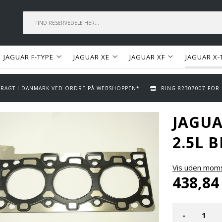
JAGUAR F-TYPE
JAGUAR XE
JAGUAR XF
JAGUAR X-
 FRAGT I DANMARK VED ORDRE PÅ WEBSHOPPEN*
RING 82307007 FOR
JAGUA
2.5L 
Vis uden mom
438,84
-