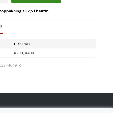
toppakning til 2,5 l benzin
ER
PR2 PRO
X200, X400
C2S44649-R