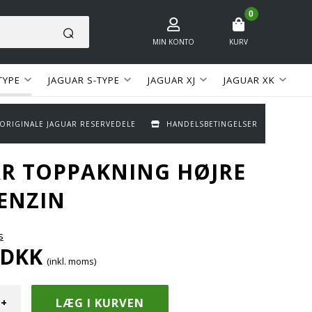
0
MIN KONTO
KURV
TYPE
JAGUAR S-TYPE
JAGUAR XJ
JAGUAR XK
 ORIGINALE JAGUAR RESERVEDELE
HANDELSBETINGELSER
R TOPPAKNING HØJRE
BENZIN
s
DKK
(inkl. moms)
+