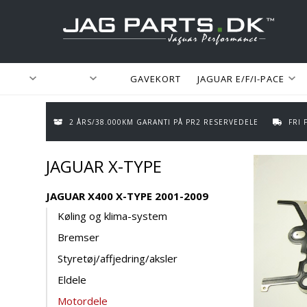
GAVEKORT
JAGUAR E/F/I-PACE
2 ÅRS/38.000KM GARANTI PÅ PR2 RESERVEDELE
FRI
JAGUAR X-TYPE
JAGUAR X400 X-TYPE 2001-2009
Køling og klima-system
Bremser
Styretøj/affjedring/aksler
Eldele
Motordele