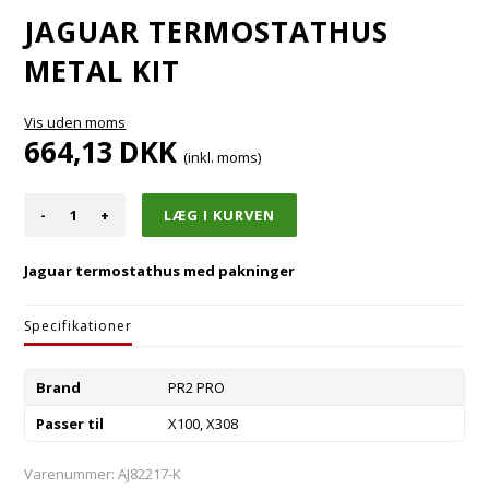
JAGUAR TERMOSTATHUS
METAL KIT
Vis uden moms
664,13
DKK
(inkl. moms)
-
+
Jaguar termostathus med pakninger
Specifikationer
Brand
PR2 PRO
Passer til
X100, X308
Varenummer:
AJ82217-K