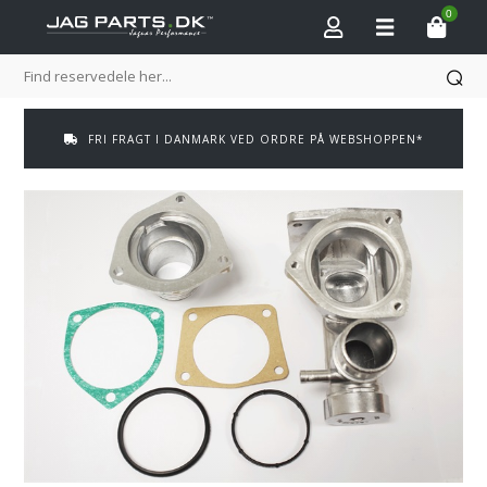
0
FRI FRAGT I DANMARK VED ORDRE PÅ WEBSHOPPEN*