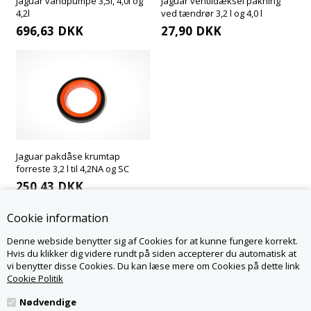
Jaguar vandpumpe 3,5l, 4,0l og
Jaguar ventildæksel pakning
4,2l
ved tændrør 3,2 l og 4,0 l
696,63
DKK
27,90
DKK
Jaguar pakdåse krumtap
forreste 3,2 l til 4,2NA og SC
250,43
DKK
Cookie information
Denne webside benytter sig af Cookies for at kunne fungere korrekt.
KONTAKT OS
Hvis du klikker dig videre rundt på siden accepterer du automatisk at
vi benytter disse Cookies. Du kan læse mere om Cookies på dette link
JAGPARTS.DK - LR PARTS DENMARK APS
NØRSKOVVEJ 1A
Cookie Politik
8660 SKANDERBORG
WWW.JAGPARTS.DK
Nødvendige
INFO@JAGPARTS.DK