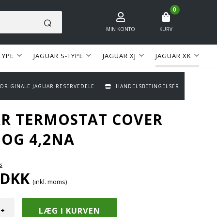
0
MIN KONTO
KURV
TYPE
JAGUAR S-TYPE
JAGUAR XJ
JAGUAR XK
 ORIGINALE JAGUAR RESERVEDELE
HANDELSBETINGELSER
R TERMOSTAT COVER
 OG 4,2NA
s
DKK
(inkl. moms)
+