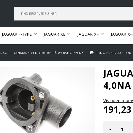
JAGUAR F-TYPE
JAGUAR XE
JAGUAR XF
JAGUAR X-
 FRAGT I DANMARK VED ORDRE PÅ WEBSHOPPEN*
RING 82307007 FOR
JAGUA
4,0NA
Vis uden mom
191,23
-