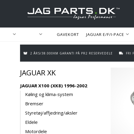
GAVEKORT
JAGUAR E/F/I-PACE
2 ÅRS/38.000KM GARANTI PÅ PR2 RESERVEDELE
FRI
JAGUAR XK
JAGUAR X100 (XK8) 1996-2002
Køling og klima-system
Bremser
Styretøj/affjedring/aksler
Eldele
Motordele