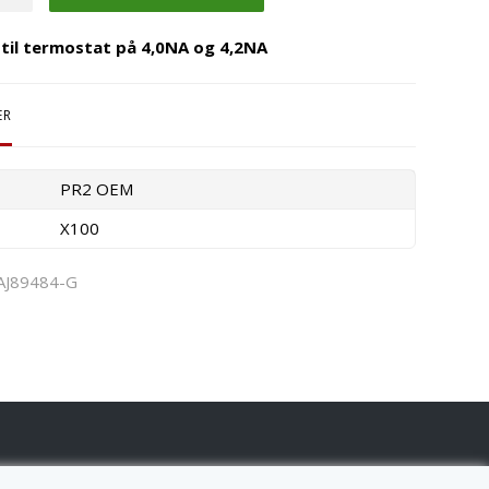
 til termostat på 4,0NA og 4,2NA
ER
PR2 OEM
X100
AJ89484-G