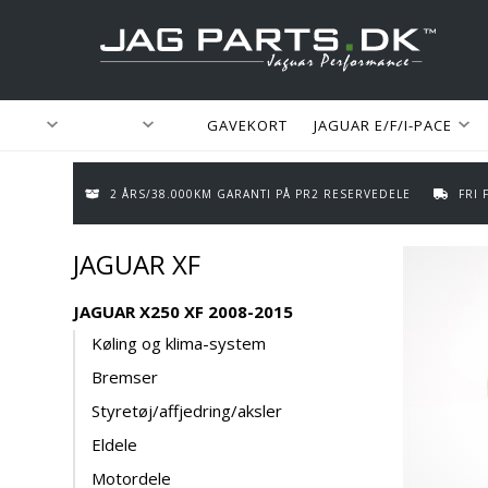
GAVEKORT
JAGUAR E/F/I-PACE
2 ÅRS/38.000KM GARANTI PÅ PR2 RESERVEDELE
FRI
JAGUAR XF
JAGUAR X250 XF 2008-2015
Køling og klima-system
Bremser
Styretøj/affjedring/aksler
Eldele
Motordele