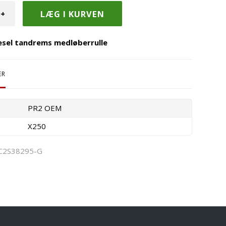
+
iesel tandrems medløberrulle
ER
PR2 OEM
X250
C2S38295-G