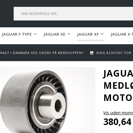
JAGUAR F-TYPE
JAGUAR XE
JAGUAR XF
JAGUAR X-
 FRAGT I DANMARK VED ORDRE PÅ WEBSHOPPEN*
RING 82307007 FOR
JAGU
MEDLØ
MOTO
Vis uden mom
380,64