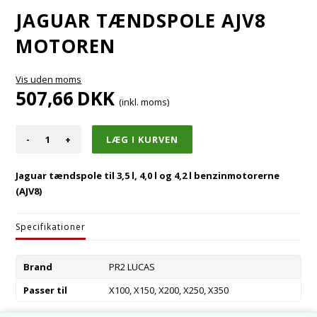
JAGUAR TÆNDSPOLE AJV8
MOTOREN
Vis uden moms
507,66
DKK
(inkl. moms)
-
+
Jaguar tændspole til 3,5 l, 4,0 l og 4,2 l benzinmotorerne
(AJV8)
Specifikationer
Brand
PR2 LUCAS
Passer til
X100, X150, X200, X250, X350