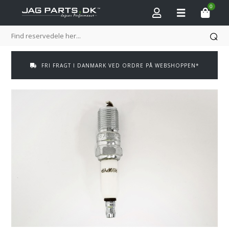
0
FRI FRAGT I DANMARK VED ORDRE PÅ WEBSHOPPEN*