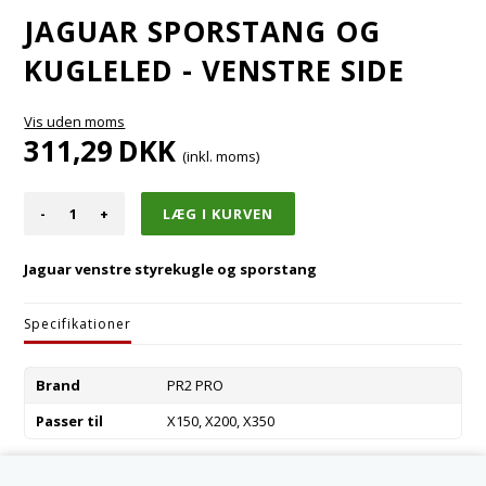
JAGUAR SPORSTANG OG
KUGLELED - VENSTRE SIDE
Vis uden moms
311,29
DKK
(inkl. moms)
-
+
Jaguar venstre styrekugle og sporstang
Specifikationer
Brand
PR2 PRO
Passer til
X150, X200, X350
Varenummer:
C2C35783-R