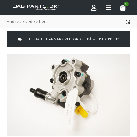
0
FRI FRAGT I DANMARK VED ORDRE PÅ WEBSHOPPEN*