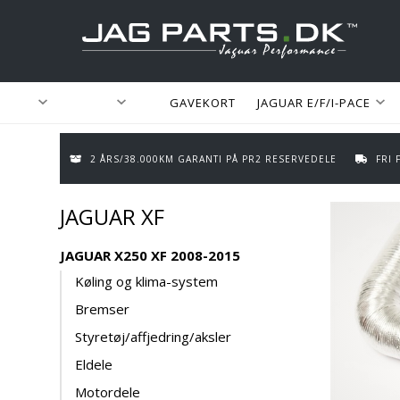
GAVEKORT
JAGUAR E/F/I-PACE
2 ÅRS/38.000KM GARANTI PÅ PR2 RESERVEDELE
FRI
JAGUAR XF
JAGUAR X250 XF 2008-2015
Køling og klima-system
Bremser
Styretøj/affjedring/aksler
Eldele
Motordele