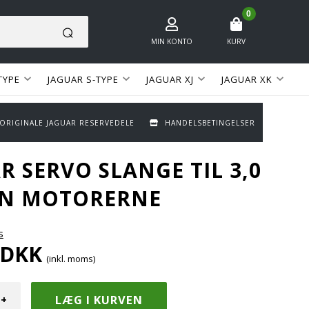
0
MIN KONTO
KURV
TYPE
JAGUAR S-TYPE
JAGUAR XJ
JAGUAR XK
 ORIGINALE JAGUAR RESERVEDELE
HANDELSBETINGELSER
R SERVO SLANGE TIL 3,0
IN MOTORERNE
s
DKK
(inkl. moms)
+