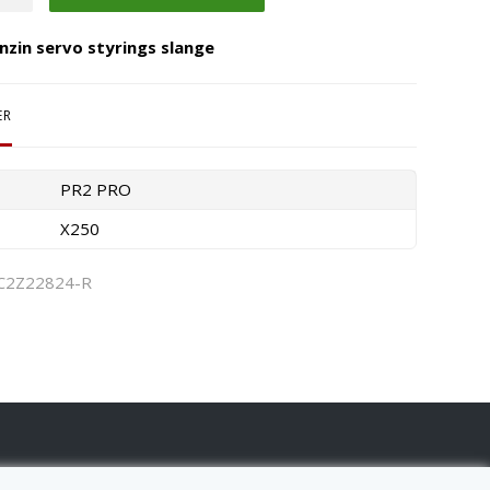
nzin servo styrings slange
ER
PR2 PRO
X250
C2Z22824-R