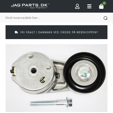
0
FRI FRAGT I DANMARK VED ORDRE PÅ WEBSHOPPEN*