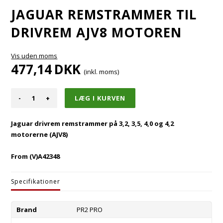
JAGUAR REMSTRAMMER TIL
DRIVREM AJV8 MOTOREN
Vis uden moms
477,14
DKK
(inkl. moms)
-
+
Jaguar drivrem remstrammer på 3,2, 3,5, 4,0 og 4,2
motorerne (AJV8)
From (V)A42348
Specifikationer
Brand
PR2 PRO