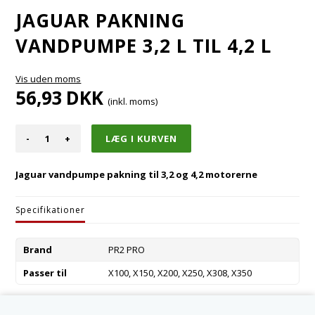
JAGUAR PAKNING
VANDPUMPE 3,2 L TIL 4,2 L
Vis uden moms
56,93
DKK
(inkl. moms)
-
+
Jaguar vandpumpe pakning til 3,2 og 4,2 motorerne
Specifikationer
Brand
PR2 PRO
Passer til
X100, X150, X200, X250, X308, X350
Varenummer:
AJ88922-R