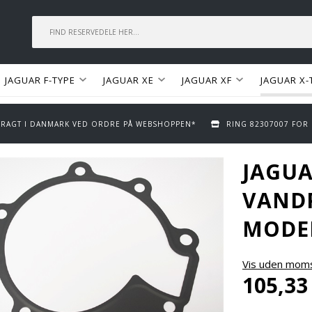
JAGUAR F-TYPE
JAGUAR XE
JAGUAR XF
JAGUAR X-
 FRAGT I DANMARK VED ORDRE PÅ WEBSHOPPEN*
RING 82307007 FOR
JAGUA
VANDP
MODE
Vis uden mom
105,33