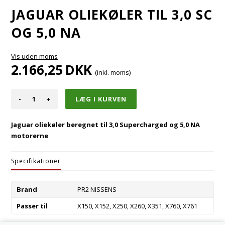
JAGUAR OLIEKØLER TIL 3,0 SC
OG 5,0 NA
Vis uden moms
2.166,25
DKK
(inkl. moms)
-
+
Jaguar oliekøler beregnet til 3,0 Supercharged og 5,0 NA
motorerne
Specifikationer
Brand
PR2 NISSENS
Passer til
X150, X152, X250, X260, X351, X760, X761