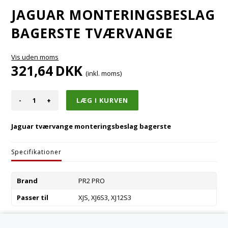
JAGUAR MONTERINGSBESLAG
BAGERSTE TVÆRVANGE
Vis uden moms
321,64
DKK
(inkl. moms)
-
+
Jaguar tværvange monteringsbeslag bagerste
Specifikationer
Brand
PR2 PRO
Passer til
XJS, XJ6S3, XJ12S3
Varenummer:
MHC2360AA-R