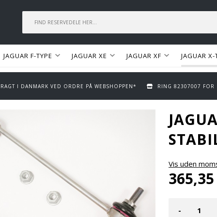
JAGUAR F-TYPE
JAGUAR XE
JAGUAR XF
JAGUAR X-
 FRAGT I DANMARK VED ORDRE PÅ WEBSHOPPEN*
RING 82307007 FOR
JAGU
STABI
Vis uden mom
365,35
-