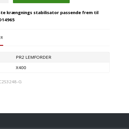
ste krængnings stabilisator passende frem til
D14965
ER
PR2 LEMFORDER
X400
C2S3248-G