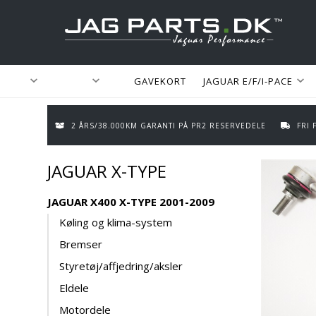
GAVEKORT
JAGUAR E/F/I-PACE
2 ÅRS/38.000KM GARANTI PÅ PR2 RESERVEDELE
FRI
JAGUAR X-TYPE
JAGUAR X400 X-TYPE 2001-2009
Køling og klima-system
Bremser
Styretøj/affjedring/aksler
Eldele
Motordele