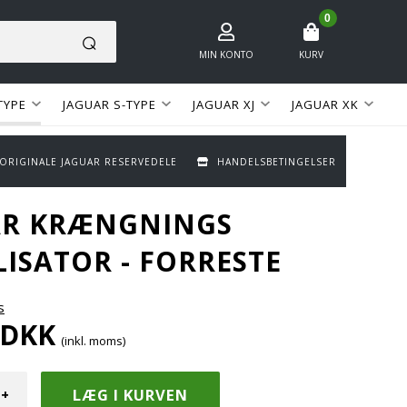
0
MIN KONTO
KURV
TYPE
JAGUAR S-TYPE
JAGUAR XJ
JAGUAR XK
 ORIGINALE JAGUAR RESERVEDELE
HANDELSBETINGELSER
AR KRÆNGNINGS
LISATOR - FORRESTE
s
DKK
(inkl. moms)
+