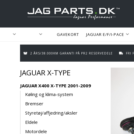
GAVEKORT
JAGUAR E/F/I-PACE
2 ÅRS/38.000KM GARANTI PÅ PR2 RESERVEDELE
FRI
JAGUAR X-TYPE
JAGUAR X400 X-TYPE 2001-2009
Køling og klima-system
Bremser
Styretøj/affjedring/aksler
Eldele
Motordele