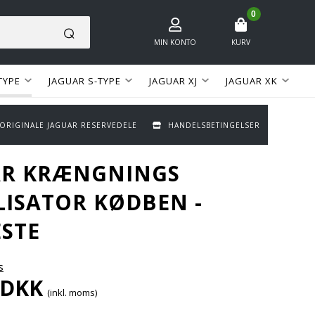
0
MIN KONTO
KURV
TYPE
JAGUAR S-TYPE
JAGUAR XJ
JAGUAR XK
 ORIGINALE JAGUAR RESERVEDELE
HANDELSBETINGELSER
AR KRÆNGNINGS
LISATOR KØDBEN -
STE
s
DKK
(inkl. moms)