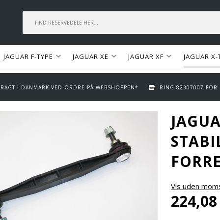
JAGUAR F-TYPE
JAGUAR XE
JAGUAR XF
JAGUAR X-
 FRAGT I DANMARK VED ORDRE PÅ WEBSHOPPEN*
RING 82307007 FOR
JAGU
STABI
FORRE
Vis uden mom
224,08