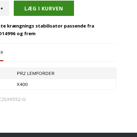
+
ste krængnings stabilisator passende fra
D14996 og frem
ER
PR2 LEMFORDER
X400
C2S39552-G