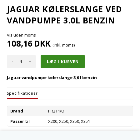
JAGUAR KØLERSLANGE VED
VANDPUMPE 3.0L BENZIN
Vis uden moms
108,16
DKK
(inkl. moms)
-
+
Jaguar vandpumpe kølerslange 3,0 l benzin
Specifikationer
Brand
PR2 PRO
Passer til
X200, X250, X350, X351
Varenummer:
AJ89508-R