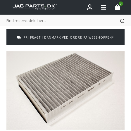
0
FRI FRAGT I DANMARK VED ORDRE PÅ WEBSHOPPEN*